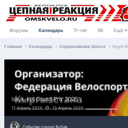
Форумы
Календарь
Тг-чат
ВК
Ещё
Главная
Календарь
Соревнования Шоссе
Issyk-K
Issyk-Kul Grand Prix 2025
12 Апрель 2025
13 Апрель 2025
Событие создал
RuSak