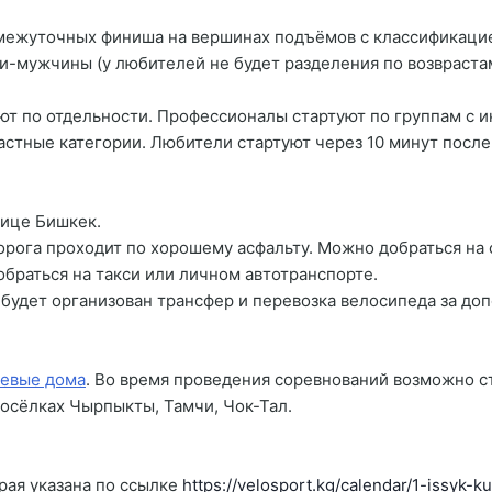
омежуточных финиша на вершинах подъёмов с классификаци
ужчины (у любителей не будет разделения по возврастам в
ют по отдельности. Профессионалы стартуют по группам с 
астные категории. Любители стартуют через 10 минут посл
лице Бишкек.
дорога проходит по хорошему асфальту. Можно добраться на 
браться на такси или личном автотранспорте.
и будет организован трансфер и перевозка велосипеда за до
тевые дома
. Во время проведения соревнований возможно ст
осёлках Чырпыкты, Тамчи, Чок-Тал.
рая указана по ссылке
https://velosport.kg/calendar/1-issyk-k