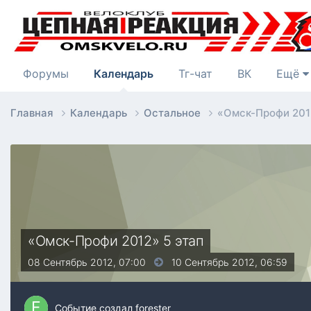
Форумы
Календарь
Тг-чат
ВК
Ещё
Главная
Календарь
Остальное
«Омск-Профи 2012
«Омск-Профи 2012» 5 этап
08 Сентябрь 2012, 07:00
10 Сентябрь 2012,
06:59
Событие создал
forester