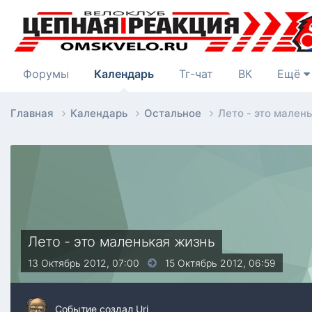
Форумы
Календарь
Тг-чат
ВК
Ещё
Главная
Календарь
Остальное
Лето - это мален
Лето - это маленькая жизнь
13 Октябрь 2012, 07:00
15 Октябрь 2012,
06:59
Событие создал
Uri