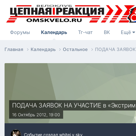
Форумы
Календарь
Тг-чат
ВК
Ещё
Главная
Календарь
Остальное
ПОДАЧА ЗАЯВОК 
ПОДАЧА ЗАЯВОК НА УЧАСТИЕ в «Экстрим
16 Октябрь 2012, 19:00
Событие создал
whitei.v.sky