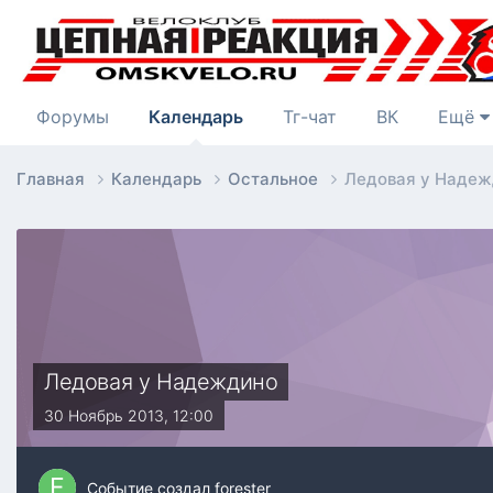
Форумы
Календарь
Тг-чат
ВК
Ещё
Главная
Календарь
Остальное
Ледовая у Надеж
Ледовая у Надеждино
30 Ноябрь 2013, 12:00
Событие создал
forester