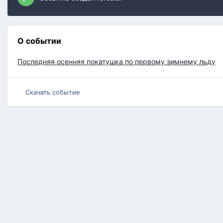
О событии
Последняя осенняя покатушка по первому зимнему льду
Скачать событие