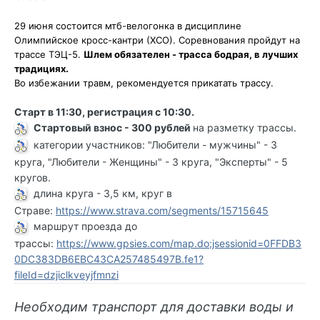
29 июня состоится мтб-велогонка в дисциплине
Олимпийское кросс-кантри (ХСО). Соревнования пройдут на
трассе ТЭЦ-5.
Шлем обязателен - трасса бодрая, в лучших
традициях.
Во избежании травм, рекомендуется прикатать трассу.
Старт в 11:30, регистрация с 10:30.
Стартовый взнос - 300 рублей
на разметку трассы.
категории участников: "Любители - мужчины" - 3
круга, "Любители - Женщины" - 3 круга, "Эксперты" - 5
кругов.
длина круга - 3,5 км, круг в
Страве:
https://www.strava.com/segments/15715645
маршрут проезда до
трассы:
https://www.gpsies.com/map.do;jsessionid=0FFDB3
0DC383DB6EBC43CA257485497B.fe1?
fileId=dzjiclkveyjfmnzi
Необходим транспорт для доставки воды и