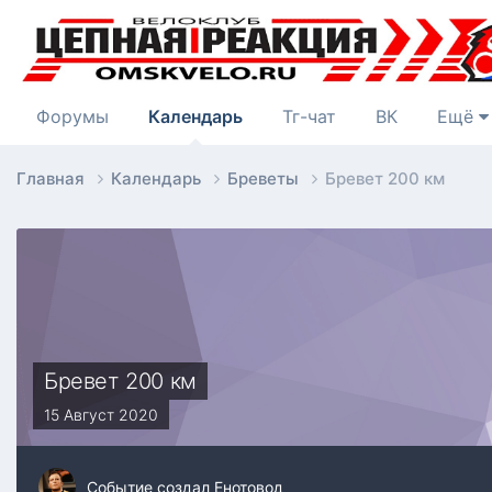
Форумы
Календарь
Тг-чат
ВК
Ещё
Главная
Календарь
Бреветы
Бревет 200 км
Бревет 200 км
15 Август 2020
Событие создал
Енотовод