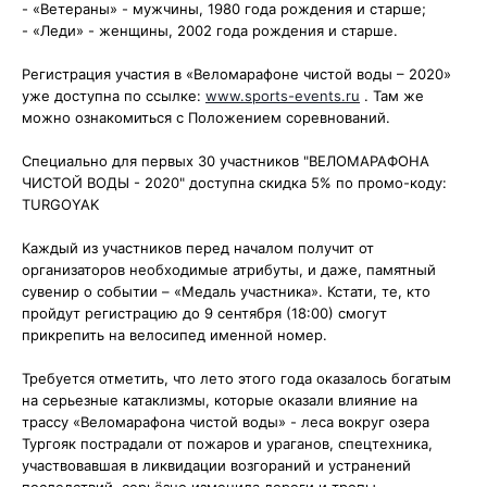
- «Ветераны» - мужчины, 1980 года рождения и старше;
- «Леди» - женщины, 2002 года рождения и старше.
Регистрация участия в «Веломарафоне чистой воды – 2020»
уже доступна по ссылке:
www.sports-events.ru
. Там же
можно ознакомиться с Положением соревнований.
Специально для первых 30 участников "ВЕЛОМАРАФОНА
ЧИСТОЙ ВОДЫ - 2020" доступна скидка 5% по промо-коду:
TURGOYAK
Каждый из участников перед началом получит от
организаторов необходимые атрибуты, и даже, памятный
сувенир о событии – «Медаль участника». Кстати, те, кто
пройдут регистрацию до 9 сентября (18:00) смогут
прикрепить на велосипед именной номер.
Требуется отметить, что лето этого года оказалось богатым
на серьезные катаклизмы, которые оказали влияние на
трассу «Веломарафона чистой воды» - леса вокруг озера
Тургояк пострадали от пожаров и ураганов, спецтехника,
участвовавшая в ликвидации возгораний и устранений
последствий, серьёзно изменила дороги и тропы.