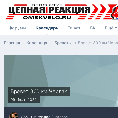
Форумы
Календарь
Тг-чат
ВК
Ещё
Главная
Календарь
Бреветы
Бревет 300 км Чер
Бревет 300 км Черлак
09 Июль 2022
Событие создал
Енотовод