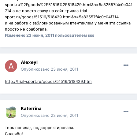
sport.ru%2Fgoods%2F51516%2F518429.html&h=5a82557f4c0c04f
714 а не просто сразу на сайт триала trial-
sport.ru/goods/51516/518429.html&h=5a82557f4c0c04f714
и на работе с заблокированным втентаклем у меня эта ссылка
просто не сработала.
Изменено
23 июня, 2011
пользователем sss
Alexeyl
Опубликовано
23 июня, 2011
http://trial-sport.ru/goods/51516/518429.html
Katerrina
Опубликовано
23 июня, 2011
терь поняла), подкорректировала.
Спасибо!