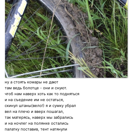
ну а стоять комары не дают
там ведь болотце - они и снуют.
чтоб нам наверх хоть как то подняться
и на съедение им не остаться,
скинул штаны(вело!) я и сумку убрал
вел на плечо и вверх пошагал,
так матерясь, наверх мы забрались
и на ночлег на полянке остались
палатку поставив, тент натянули