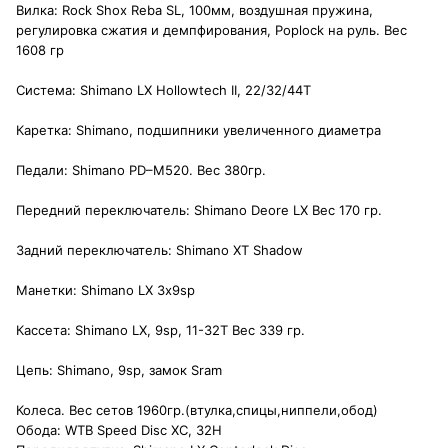
Вилка: Rock Shox Reba SL, 100мм, воздушная пружина,
регулировка сжатия и демпфирования, Poplock на руль. Вес
1608 гр
Система: Shimano LX Hollowtech II, 22/32/44T
Каретка: Shimano, подшипники увеличенного диаметра
Педали: Shimano PD–M520. Вес 380гр.
Передний переключатель: Shimano Deore LX Вес 170 гр.
Задний переключатель: Shimano XT Shadow
Манетки: Shimano LX 3х9sp
Кассета: Shimano LX, 9sp, 11-32T Вес 339 гр.
Цепь: Shimano, 9sp, замок Sram
Колеса. Вес сетов 1960гр.(втулка,спицы,ниппели,обод)
Обода: WTB Speed Disc XC, 32H