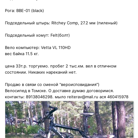
Рога: BBE-01 (black)
Подседельный штырь: Ritchey Comp, 27.2 мм (пиленый)
Подседельный хомут: Felt(болт)
Вело компьютер: Vetta VL 110HD
вес байка 11.5 кг.
цена 33т.р. торгуемо. пробег 2 тыс.км. вел в отличном
состоянии. Никаких нареканий нет.
Продаю в связи со сменой "вероисповидания")
Велосипед в Томске. О доставке думаю договоримся.
контакты: 89138046298. мыло reiterav@mail.ru ася 460415978