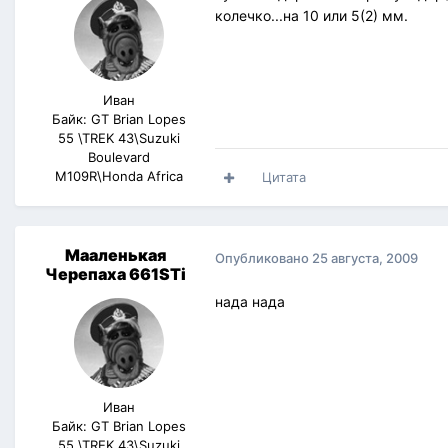
колечко...на 10 или 5(2) мм.
Иван
Байк: GT Brian Lopes
55 \TREK 43\Suzuki
Boulevard
M109R\Honda Africa
Цитата
Мааленькая
Опубликовано
25 августа, 2009
Черепаха 661STi
нада нада
Иван
Байк: GT Brian Lopes
55 \TREK 43\Suzuki