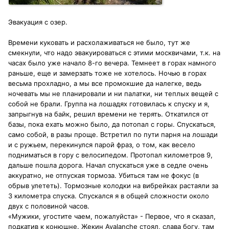
Эвакуация с озер.
Времени куковать и расхолаживаться не было, тут же
смекнули, что надо эвакуироваться с этими москвичами, т.к. на
часах было уже начало 8-го вечера. Темнеет в горах намного
раньше, еще и замерзать тоже не хотелось. Ночью в горах
весьма прохладно, а мы все промокшие да налегке, ведь
ночевать мы не планировали и ни палатки, ни теплых вещей с
собой не брали. Группа на лошадях готовилась к спуску и я,
запрыгнув на байк, решил времени не терять. Откатился от
базы, пока ехать можно было, да потопал с горы. Спускаться,
само собой, в разы проще. Встретил по пути парня на лошади
и с ружьем, перекинулся парой фраз, о том, как весело
подниматься в гору с велосипедом. Протопал километров 9,
дальше пошла дорога. Начал спускаться уже в седле очень
аккуратно, не отпуская тормоза. Убиться там не фокус (в
обрыв улететь). Тормозные колодки на вибрейках растаяли за
3 километра спуска. Спускался я в общей сложности около
двух с половиной часов.
«Мужики, угостите чаем, пожалуйста» - Первое, что я сказал,
подкатив к конюшне. Жекин Avalanche стоял, слава богу, там