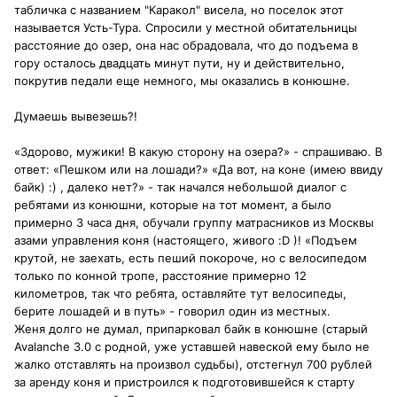
табличка с названием "Каракол" висела, но поселок этот
называется Усть-Тура. Спросили у местной обитательницы
расстояние до озер, она нас обрадовала, что до подъема в
гору осталось двадцать минут пути, ну и действительно,
покрутив педали еще немного, мы оказались в конюшне.
Думаешь вывезешь?!
«Здорово, мужики! В какую сторону на озера?» - спрашиваю. В
ответ: «Пешком или на лошади?» «Да вот, на коне (имею ввиду
байк) :) , далеко нет?» - так начался небольшой диалог с
ребятами из конюшни, которые на тот момент, а было
примерно 3 часа дня, обучали группу матрасников из Москвы
азами управления коня (настоящего, живого :D )! «Подъем
крутой, не заехать, есть пеший покороче, но с велосипедом
только по конной тропе, расстояние примерно 12
километров, так что ребята, оставляйте тут велосипеды,
берите лошадей и в путь» - говорил один из местных.
Женя долго не думал, припарковал байк в конюшне (старый
Avalanche 3.0 с родной, уже уставшей навеской ему было не
жалко отставлять на произвол судьбы), отстегнул 700 рублей
за аренду коня и пристроился к подготовившейся к старту