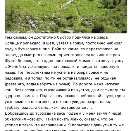
тем самым, он достаточно быстро поднялся на озера.
Солнце припекало, я шел, увязая в грязи, постоянно набирал
воду в бутылочку и пил. Байк то катил, то перетаскивал на
плече, да смотрел на комп, ориентировался на километраж.
Жутко боялся, что в один прекрасный момент встречу группу
с Женей, спускающуюся на лошадях, и придется повернуть
назад. Т.е. перспектива не успеть на озера совсем не
радовала, и я топал, почти не останавливаясь, не отдыхая
(разве что, воды набрать из ручья). По дороге меня напугал
конь без наездника, выскочивший из кустов, да и весь подъем
здорово вымотал. Под завязку начался небольшой спуск, где я
уже немного покатился, и в конце увидел озеро, народ,
турбазу, радости было…как там говорится :) .
Добравшись до турбазы (а весь подъем у меня занял 4 часа),
обнаружил «своих». Начал искать Женю, сказали, что он
утопал в таком-то направлении. Я попытался двинуть в ту же
сторону, но, пройдя сто метров, опять же с велосипедом на