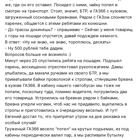
же, где он его оставил. Посидел с ними, чайку попил и
смотрю на транспорт. Стоит, значит, БТР, и ГАЗ66 с кузовом,
загруженный сосновыми бревнами. Рядом с ГАЗом слоняется
паренек, общается с этими ребятами из конюшни.
- До трассы докинешь? - спрашиваю – Сейчас у меня товарищ
с горы на лошади спустится, давай подождем немного.
В ответ: «Ну не знаю, не знаю, тороплюсь, дескать»
- Ну 500 рублей тебе дадим.
Вопросов больше не возникло :)
Минут через 20 спустились ребята на лошадях. Подошел
парень, восхищенно отреспектовал рукопожатием. Дамы
улыбались, да махали ручками из своего БТР, а мы
приматывали байки проволокой к стропам, стянувшим бревна
в кузове ГАЗ66. В кабину нашего «автобуса» мы тоже не
попали, поскольку туда, помимо водителя, погрузились два
его товарища. Устроились на бревнах рядом с байками,
бревна уперли ногами, чтоб нас не придавило, вцепились в
стропы и приготовились к очередному веселью. И тут!
Евгений достал то, что припрятал утром на дне рюкзака на
особый случай!
Груженый ГАЗ66 весело "потел" на крутых подъемах, из под
кабины периодически валил пар, а мы распивали бутылку