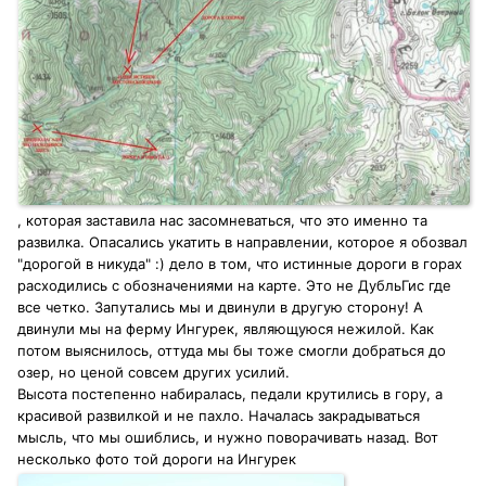
, которая заставила нас засомневаться, что это именно та
развилка. Опасались укатить в направлении, которое я обозвал
"дорогой в никуда" :) дело в том, что истинные дороги в горах
расходились с обозначениями на карте. Это не ДубльГис где
все четко. Запутались мы и двинули в другую сторону! А
двинули мы на ферму Ингурек, являющуюся нежилой. Как
потом выяснилось, оттуда мы бы тоже смогли добраться до
озер, но ценой совсем других усилий.
Высота постепенно набиралась, педали крутились в гору, а
красивой развилкой и не пахло. Началась закрадываться
мысль, что мы ошиблись, и нужно поворачивать назад. Вот
несколько фото той дороги на Ингурек