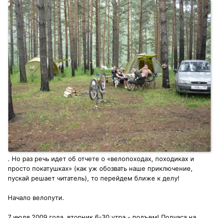
. Но раз речь идет об отчете о «велопоходах, походиках и
просто покатушках» (как уж обозвать наше приключение,
пускай решает читатель), то перейдем ближе к делу!
Начало велопути.
7 июля 2009 года, вторник 6-30 утра - подъем! Полчаса на