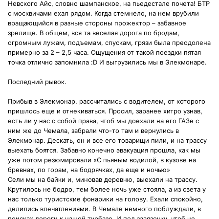
Невского Айс, словно шампанское, на пьедестале почета! БТР
с москвичами ехал рядом. Когда стемнело, на нем врубили
вращающийся в разные стороны прожектор – забавное
зрелище. В общем, вся та веселая дорога по бродам,
огромным лужам, подъемам, спускам, грязи была преодолена
примерно за 2 – 2,5 часа. Ощущения от такой поездки пятая
точка отлично запомнила :D И выгрузились мы в Элекмонаре.
Последний рывок.
Прибыв в Элекмонар, рассчитались с водителем, от которого
пришлось еще и отнекиваться. Просил, заранее хитро узнав,
есть ли у нас с собой права, чтоб мы доехали на его ГАЗе с
ним же до Чемала, забрали что-то там и вернулись в
Элекмонар. Дескать, он и все его товарищи пили, и на трассу
выехать боятся. Забавно конечно эвакуация прошла, как мы
уже потом резюмировали «С пьяным водилой, в кузове на
бревнах, по горам, на бодрячках, да еще и ночью»
Сели мы на байки и, миновав деревню, выехали на трассу.
Крутилось не бодро, тем более ночь уже стояла, а из света у
нас только туристские фонарики на голову. Ехали спокойно,
делились впечатлениями. В Чемале немного поблуждали, в
поисках дороги к нашей турбазе. И под завязочку, чтоб не