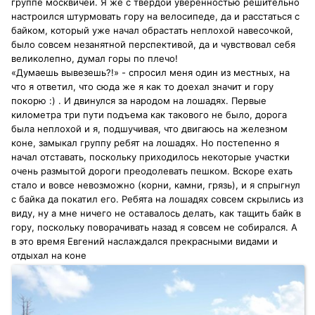
группе москвичей. Я же с твердой уверенностью решительно
настроился штурмовать гору на велосипеде, да и расстаться с
байком, который уже начал обрастать неплохой навесочкой,
было совсем незанятной перспективой, да и чувствовал себя
великолепно, думал горы по плечо!
«Думаешь вывезешь?!» - спросил меня один из местных, на
что я ответил, что сюда же я как то доехал значит и гору
покорю :) . И двинулся за народом на лошадях. Первые
километра три пути подъема как такового не было, дорога
была неплохой и я, подшучивая, что двигаюсь на железном
коне, замыкал группу ребят на лошадях. Но постепенно я
начал отставать, поскольку приходилось некоторые участки
очень размытой дороги преодолевать пешком. Вскоре ехать
стало и вовсе невозможно (корни, камни, грязь), и я спрыгнул
с байка да покатил его. Ребята на лошадях совсем скрылись из
виду, ну а мне ничего не оставалось делать, как тащить байк в
гору, поскольку поворачивать назад я совсем не собирался. А
в это время Евгений наслаждался прекрасными видами и
отдыхал на коне