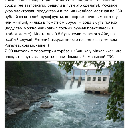
сборы (не завтракали, решили в пути это сделать). Рюкзаки
укомплектовали продуктами питания (колбаса местная по 130
рублей за кг, хлеб, сухофрукты, консервы: печень мента (ну
или минтая), килька в томатном соусе) + вода в бутылочках
(воду там можно набирать с горных ручьев практически в
любом месте). Место для 0,5 бутылочки Невского Айс, на
особый случай, Евгений аккуратненько нашел в штурмовом
Ригелевском рюкзаке :)
7-00 выехали с территории турбазы «Банька у Михалыча», что
находится чуть выше устья реки Чемал и Чемальской ГЭС