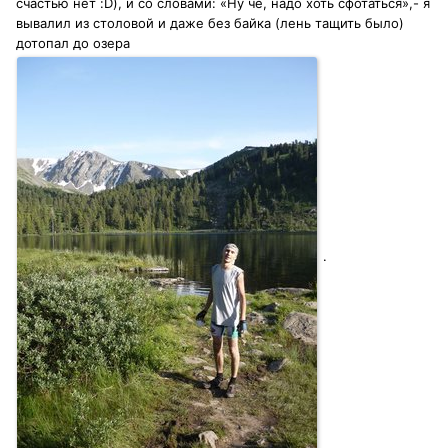
счастью нет :D), и со словами: «Ну че, надо хоть сфотаться»,- я
вывалил из столовой и даже без байка (лень тащить было)
дотопал до озера
.