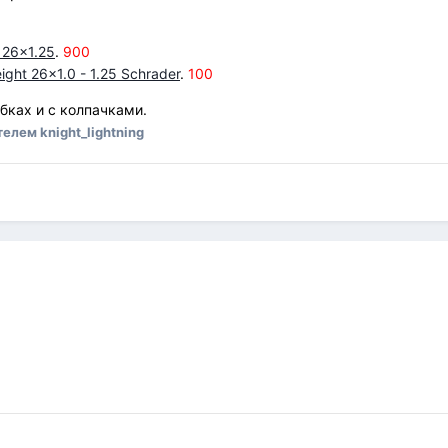
e 26x1.25
.
900
ight 26x1.0 - 1.25 Schrader
.
100
обках и с колпачками.
елем knight_lightning