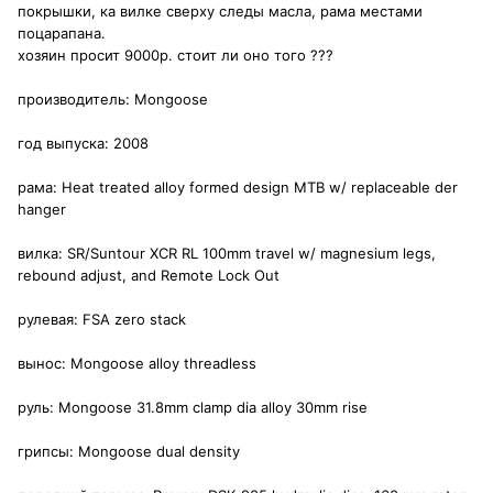
покрышки, ка вилке сверху следы масла, рама местами
поцарапана.
хозяин просит 9000р. стоит ли оно того ???
производитель: Mongoose
год выпуска: 2008
рама: Heat treated alloy formed design MTB w/ replaceable der
hanger
вилка: SR/Suntour XCR RL 100mm travel w/ magnesium legs,
rebound adjust, and Remote Lock Out
рулевая: FSA zero stack
вынос: Mongoose alloy threadless
руль: Mongoose 31.8mm clamp dia alloy 30mm rise
грипсы: Mongoose dual density