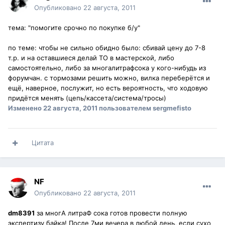
Опубликовано
22 августа, 2011
тема: "помогите срочно по покупке б/у"
по теме: чтобы не сильно обидно было: сбивай цену до 7-8
т.р. и на оставшиеся делай ТО в мастерской, либо
самостоятельно, либо за многалитрафсока у кого-нибудь из
форумчан. с тормозами решить можно, вилка переберётся и
ещё, наверное, послужит, но есть вероятность, что ходовую
придётся менять (цепь/кассета/система/тросы)
Изменено
22 августа, 2011
пользователем sergmefisto
Цитата
NF
Опубликовано
22 августа, 2011
dm8391
за многА литраФ сока готов провести полную
экспертизу байка! После 7ми вечера в любой день, если сухо