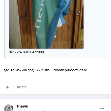
Звонить 89136472968
где-то маичка под них была... скооперироваться б!
Цитата
thewu