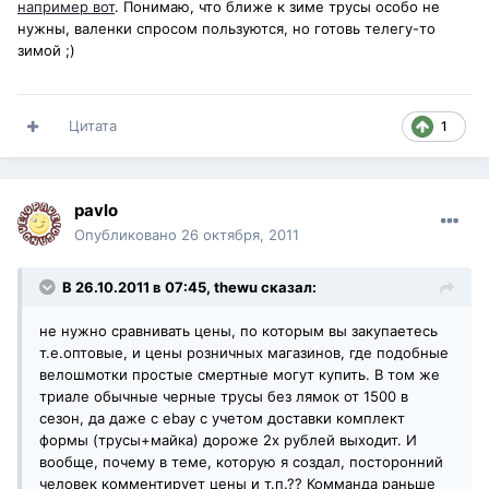
например вот
. Понимаю, что ближе к зиме трусы особо не
нужны, валенки спросом пользуются, но готовь телегу-то
зимой ;)
Цитата
1
pavlo
Опубликовано
26 октября, 2011
В 26.10.2011 в 07:45, thewu сказал:
не нужно сравнивать цены, по которым вы закупаетесь
т.е.оптовые, и цены розничных магазинов, где подобные
велошмотки простые смертные могут купить. В том же
триале обычные черные трусы без лямок от 1500 в
сезон, да даже с ebay с учетом доставки комплект
формы (трусы+майка) дороже 2х рублей выходит. И
вообще, почему в теме, которую я создал, посторонний
человек комментирует цены и т.п.?? Комманда раньше