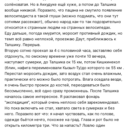
солёноватая. Но в Аккудуке ещё хуже, а потом до Талшика
вообще никакой. Поразило, что пацана не смутило появление
велосипедиста в такой глуши (можно подумать, что они тут
сотнями рассекают), обычно народ как-то так подозрительно
относится к странным людям на странных велосипедах.
Еду дальше, погода хмурится, моросит противный дождик, но
темп всё равно неплохой, проезжаю Даут, приближаюсь к
Талшику. Перерыв.
Вторую сотню проехал за 4 с половиной часа, заставляю себя
отдохнуть, по омскому времени уже почти 10 вечера,
наступают сумерки, до Талшика ок 15 км, потом Кишкинекол
(блин, нафига переименовали Кызыл-Ту)до которого ок 55 км .
Перестал моросить дождик, зато воздух стал очень влажным,
практически его можно было потрогать. Влага оседала везде,
я очень быстро промок до костей, переодеваться было
бессмысленно, всё одно сразу промокнешь. После Талшика
началось самое интересное. Я распаковал фонарь
"экспедиция", который очень неплохо себя зарекомендовал.
Но пока включать не стал, хватало света в сумерках и без
него. Поразило вот что: я начал чуствовать, как по голове,
одежде бьётся нечто, похожее на град. Глаза и рот было не
открыть километра три. Что за напасть? Ловлю один