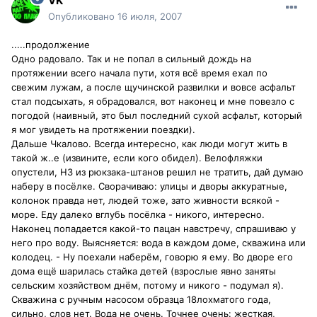
VK
Опубликовано
16 июля, 2007
.....продолжение
Одно радовало. Так и не попал в сильный дождь на
протяжении всего начала пути, хотя всё время ехал по
свежим лужам, а после щучинской развилки и вовсе асфальт
стал подсыхать, я обрадовался, вот наконец и мне повезло с
погодой (наивный, это был последний сухой асфальт, который
я мог увидеть на протяжении поездки).
Дальше Чкалово. Всегда интересно, как люди могут жить в
такой ж..е (извините, если кого обидел). Велофляжки
опустели, НЗ из рюкзака-штанов решил не тратить, дай думаю
наберу в посёлке. Сворачиваю: улицы и дворы аккуратные,
колонок правда нет, людей тоже, зато живности всякой -
море. Еду далеко вглубь посёлка - никого, интересно.
Наконец попадается какой-то пацан навстречу, спрашиваю у
него про воду. Выясняется: вода в каждом доме, скважина или
колодец. - Ну поехали наберём, говорю я ему. Во дворе его
дома ещё шарилась стайка детей (взрослые явно заняты
сельским хозяйством днём, потому и никого - подумал я).
Скважина с ручным насосом образца 18лохматого года,
сильно, слов нет. Вода не очень. Точнее очень: жесткая,