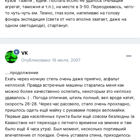
кузов "Газели", едем. Поспать ессно не удалось (Рычащий
агрегат, таможня и т.п.), на месте в 3-50. Переодеваюсь, чего-
то чуть-чуть ем. Темно, глаз коли, напяливаю на голову
фонарь экспедиция (света от него вполне хватает, даже на
одном светодиоде), стартанул.
VK
Опубликовано
16 июля, 2007
....продолжение
Ехать через ночную степь очень даже приятно, асфальт
неплохой. Правда встречные машины старались меня как
можно более качественно ослепить, некоторым это неплохо
удавалось :) . Погода отличная, штиль полный, вел вроде катит,
скорость 26-28. Через час рассвело, стало очень прохладно,
пришлось одеть ещё майку с рукавами поверх веломайки.
Первые два населённых пункта были ещё совсем безлюдны (в
Казахстане нет перехода с летнего времени на зимнее и там
было ещё 4 часа утра). Был момент, несколько портивший
впечатление от поездки. Очень уставала спина, приходилось