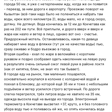
города 50 км, я уже с нетерпением жду, когда же он появится
- переезд, за ним дорога к аэропорту. Проезжаю поворот на
Кызылтан (всё-таки надо было не полениться и набрать там
воды, крюк всего километра 2), воды мало, но и город скоро,
дотяну. Не дотянул. Вода кончилась за 12 км до Кокчетава как
раз на 202 км пути. Всё приплыли, и дорога вверх и вверх и
жара как назло и ветер в лицо, однако вот оно - счастье.
Придорожный мотель. Останавливаюсь, какая-то девица
набирает мне воду в фляжки (тут уж не качества воды) пью,
сразу оживаю и бодро въезжаю в город.
Вторая ошибка - ехал по жаре в веломайке с коротким
рукавом и поздно сообразил одеть наколенник на левую руку
в результате очень сильный ожог левой руки в районе локтя
(как от кипятка, блин, не знал что так бывает).
В городе еду на рынок, там маленько пошарился,
основательно искупался в колонке с холоднючей водой и
поехал в Еленовку, до которой ещё 35 км и тоже с небольшим
подъёмом и ветер усилился строго встречный. По дороге
слегка перегрелся, трёх литров воды не хватило на 35 км,
одежда высохла ещё на выезде из города. Электронный
термометр в Кокчетаве высветил +37, круто, а я без головного
убора воду пью и поливаюсь ей же, но опять кончилась вода