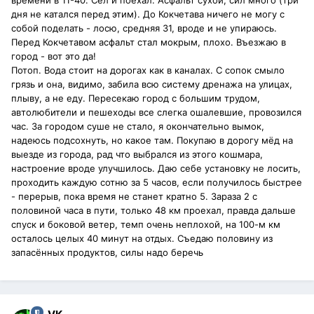
времени в 11-40. Сел и поехал. Асфальт сухой, сил много (три
дня не катался перед этим). До Кокчетава ничего не могу с
собой поделать - лосю, средняя 31, вроде и не упираюсь.
Перед Кокчетавом асфальт стал мокрым, плохо. Въезжаю в
город - вот это да!
Потоп. Вода стоит на дорогах как в каналах. С сопок смыло
грязь и она, видимо, забила всю систему дренажа на улицах,
плыву, а не еду. Пересекаю город с большим трудом,
автолюбители и пешеходы все слегка ошалевшие, провозился
час. За городом суше не стало, я окончательно вымок,
надеюсь подсохнуть, но какое там. Покупаю в дорогу мёд на
выезде из города, рад что выбрался из этого кошмара,
настроение вроде улучшилось. Даю себе установку не лосить,
проходить каждую сотню за 5 часов, если получилось быстрее
- перерыв, пока время не станет кратно 5. Зараза 2 с
половиной часа в пути, только 48 км проехал, правда дальше
спуск и боковой ветер, темп очень неплохой, на 100-м км
осталось целых 40 минут на отдых. Съедаю половину из
запасённых продуктов, силы надо беречь