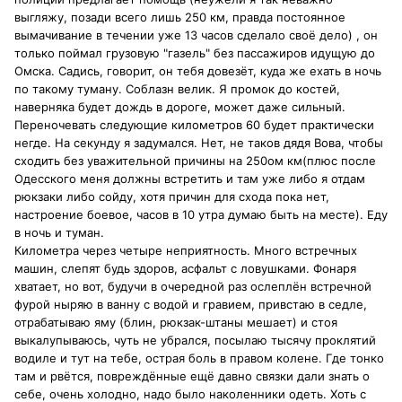
выгляжу, позади всего лишь 250 км, правда постоянное
вымачивание в течении уже 13 часов сделало своё дело) , он
только поймал грузовую "газель" без пассажиров идущую до
Омска. Садись, говорит, он тебя довезёт, куда же ехать в ночь
по такому туману. Соблазн велик. Я промок до костей,
наверняка будет дождь в дороге, может даже сильный.
Переночевать следующие километров 60 будет практически
негде. На секунду я задумался. Нет, не таков дядя Вова, чтобы
сходить без уважительной причины на 250ом км(плюс после
Одесского меня должны встретить и там уже либо я отдам
рюкзаки либо сойду, хотя причин для схода пока нет,
настроение боевое, часов в 10 утра думаю быть на месте). Еду
в ночь и туман.
Километра через четыре неприятность. Много встречных
машин, слепят будь здоров, асфальт с ловушками. Фонаря
хватает, но вот, будучи в очередной раз ослеплён встречной
фурой ныряю в ванну с водой и гравием, привстаю в седле,
отрабатываю яму (блин, рюкзак-штаны мешает) и стоя
выкалупываюсь, чуть не убрался, посылаю тысячу проклятий
водиле и тут на тебе, острая боль в правом колене. Где тонко
там и рвётся, повреждённые ещё давно связки дали знать о
себе, очень холодно, надо было наколенники одеть. Хоть с