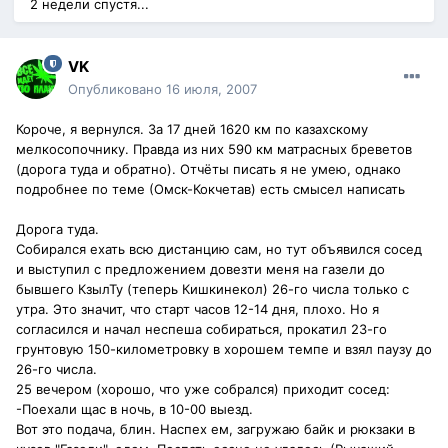
2 недели спустя...
VK
Опубликовано
16 июля, 2007
Короче, я вернулся. За 17 дней 1620 км по казахскому
мелкосопочнику. Правда из них 590 км матрасных бреветов
(дорога туда и обратно). Отчёты писать я не умею, однако
подробнее по теме (Омск-Кокчетав) есть смысел написать
Дорога туда.
Собирался ехать всю дистанцию сам, но тут объявился сосед
и выступил с предложением довезти меня на газели до
бывшего КзылТу (теперь Кишкинекол) 26-го числа только с
утра. Это значит, что старт часов 12-14 дня, плохо. Но я
согласился и начал неспеша собираться, прокатил 23-го
грунтовую 150-километровку в хорошем темпе и взял паузу до
26-го числа.
25 вечером (хорошо, что уже собрался) приходит сосед:
-Поехали щас в ночь, в 10-00 выезд.
Вот это подача, блин. Наспех ем, загружаю байк и рюкзаки в