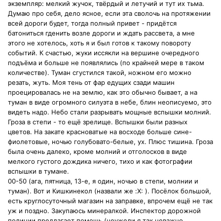
экземпляр: мелкий жучок, твёрдый и летучий и тут их тьма.
Думаю про себя, дело ясное, если эта сволочь на протяжении
всей дороги будет, тогда полный привет - придётся
батониться гденить возле дороги и ждать рассвета, а мне
этого не хотелось, хоть я и был готов к такому повороту
событий. К счастью, жуки иссякли на вершине очередного
подъёма и больше не появлялись (по крайней мере в таком
количестве). Туман сгустился такой, ножном его можно
резать, жуть. Моя тень от фар едущих сзади машин
проецировалась не на землю, как это обычно бывает, а на
туман в виде огромного силуэта в небе, блин неописуемо, это
видеть надо. Небо стали разрывать мощные вспышки молний.
Гроза в степи - то ещё зрелище. Вспышки были разных
цветов. На закате красноватые на восходе больше сине-
фиолетовые, ночью голубовато-белые, ух. Плюс тишина. Гроза
была очень далеко, кроме молний и отголосков в виде
мелкого густого дождика ничего, тихо и как фотографии
вспышки в тумане.
00-50 (ага, пятница, 13-е, я один, ночью в степи, молнии и
туман). Вот и Кишкинекол (назвали же :X: ). Посёлок большой,
есть круглосуточный магазин на заправке, впрочем ещё не так
уж и поздно. Закупаюсь минералкой. Инспектор дорожной
полиции предлагает помощь (неужели я так неважно