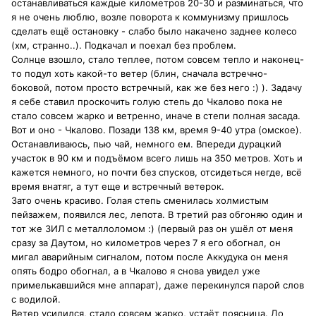
останавливаться каждые километров 20-30 и разминаться, что
я не очень люблю, возле поворота к коммунизму пришлось
сделать ещё остановку - слабо было накачено заднее колесо
(хм, странно..). Подкачал и поехал без проблем.
Солнце взошло, стало теплее, потом совсем тепло и наконец-
то подул хоть какой-то ветер (блин, сначала встречно-
боковой, потом просто встречный, как же без него :) ). Задачу
я себе ставил проскочить голую степь до Чкалово пока не
стало совсем жарко и ветренно, иначе в степи полная засада.
Вот и оно - Чкалово. Позади 138 км, время 9-40 утра (омское).
Останавливаюсь, пью чай, немного ем. Впереди дурацкий
участок в 90 км и подъёмом всего лишь на 350 метров. Хоть и
кажется немного, но почти без спусков, отсидеться негде, всё
время внатяг, а тут еще и встречный ветерок.
Зато очень красиво. Голая степь сменилась холмистым
пейзажем, появился лес, лепота. В третий раз обгоняю один и
тот же ЗИЛ с металлоломом :) (первый раз он ушёл от меня
сразу за Даутом, но километров через 7 я его обогнал, он
мигал аварийным сигналом, потом после Аккудука он меня
опять бодро обогнал, а в Чкалово я снова увидел уже
примелькавшийся мне аппарат), даже перекинулся парой слов
с водилой.
Ветер усилился, стало совсем жарко, устаёт поясница. До