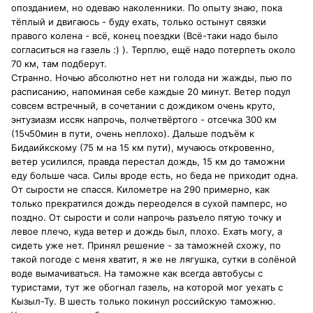
опозданием, но одеваю наколенники. По опыту знаю, пока
тёплый и двигаюсь - буду ехать, только остынут связки
правого колена - всё, конец поездки (Всё-таки надо было
согласиться на газель :) ). Терплю, ещё надо потерпеть около
70 км, там подберут.
Странно. Ночью абсолютно нет ни голода ни жажды, пью по
расписанию, напоминая себе каждые 20 минут. Ветер подул
совсем встречный, в сочетании с дождиком очень круто,
энтузиазм иссяк напрочь, полчетвёртого - отсечка 300 км
(15ч50мин в пути, очень неплохо). Дальше подъём к
Бидаийкскому (75 м на 15 км пути), мучаюсь откровенно,
ветер усилился, правда перестал дождь, 15 км до таможни
еду больше часа. Силы вроде есть, но беда не приходит одна.
От сырости не спасся. Километре на 290 примерно, как
только прекратился дождь переоделся в сухой памперс, но
поздно. От сырости и соли напрочь разъело пятую точку и
левое плечо, куда ветер и дождь был, плохо. Ехать могу, а
сидеть уже нет. Принял решение - за таможней схожу, по
такой погоде с меня хватит, я же не лягушка, сутки в солёной
воде вымачиваться. На таможне как всегда автобусы с
туристами, тут же обогнал газель, на которой мог уехать с
Кызыл-Ту. В шесть только покинул российскую таможню.