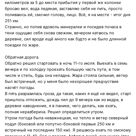
километров за 5 до места прибытия у первой же колонки
бросаю вел, вода ледяная, заставляю себя не пить, просто
поливаюсь ей, смочил голову, лицо. Всё, я на месте - итог дня
251 км.
Странно, но попив вдоволь минералки и посидев почаса в
тени ощущаю себя снова свежим, вечером катаюсь по
деревне, сил вроде ещё много как будто и не было длинной
поездки по жаре.
Обратная дорога.
Обратно решил стартовать в ночь 11-го июля. Выехать в семь
вечера и по холодку проехать большую часть пути, в том
числе и степь, будь она неладна. Жара стояла сильная, ветер
был встречный, но у меня было нехорошее предчуствие
насчёт погоды.
В пять разразилась гроза, да такая, каких я ещё не видел, старт
пришлось отложить, дождь лил до 9 вечера как из ведра, в
деревне наводнение, я в панике, чего делать, как ехать,
полная неразбериха. Решил определиться утром.
Утром погода была неважнецкая, но тепло и ветер северный
подул (боковой или попутно-боковой первые 250 км и
встречный на последних 150 км). Я решаюсь ехать по омскому