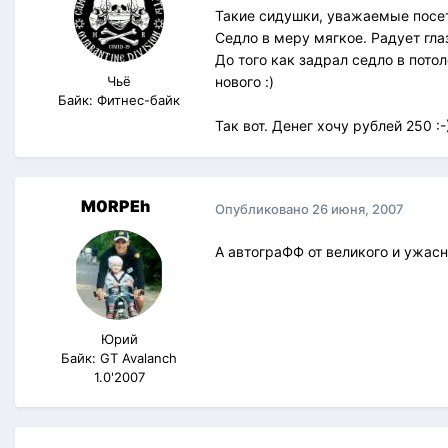
Такие сидушки, уважаемые посет
Седло в меру мягкое. Радует гл
До того как задрал седло в пото
Чьё
нового :)
Байк: Фитнес-байк
Так вот. Денег хочу рублей 250 :
M0RPEh
Опубликовано
26 июня, 2007
А автограФФ от великого и ужасн
Юрий
Байк: GT Avalanch
1.0'2007