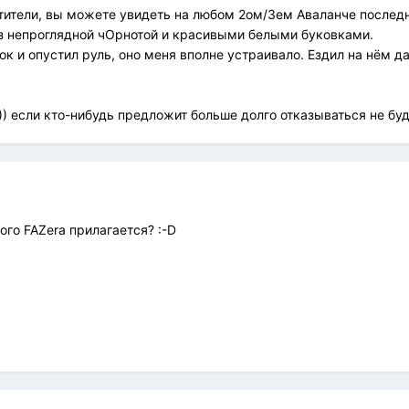
ители, вы можете увидеть на любом 2ом/3ем Аваланче последн
аз непроглядной чОрнотой и красивыми белыми буковками.
лок и опустил руль, оно меня вполне устраивало. Ездил на нём д
-)) если кто-нибудь предложит больше долго отказываться не буд
ого FAZerа прилагается? :-D