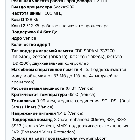
Реальная частота работы процессора
2.2 ГГц.
Гнездо процессора
Socket939
Частота шины
1000 МГц
Кэш L1
128 Кб
Кэш L2
512 Кб, работает на частоте процессора
Поддержка 64 бит
Да
Ядро
Venice
Количество ядер
1
Тип поддерживаемой памяти
DDR SDRAM PC3200
(DDR400), PC2700 (DDR333), PC2100 (DDR266), PC1600
(DDR200), двухканальный контроллер
Max объем оперативной памяти
4 Гб. Поддерживаются
модули объемом от 32 Мб до 1Гб (до 4х модулей на
процессор)
Рассеиваемая мощность
67 Вт (Venice)
Критическая температура
65°С (Venice)
Технология
0.09 мкм, медные соединения, SOI, DSL (Dual
Stress Liner) (Venice)
Напряжение питания
1.4 В (Venice)
Поддержка команд
3Dnow, enhanced 3Dnow, SSE, SSE2,
SSE3 (только Venice), MMX, поддерживается технология
EVP (Enhanced Virus Protection).
Ссылка на сайт производителя
www.amd.com