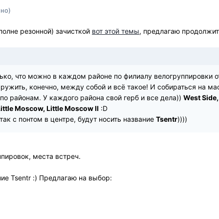
но)
вполне резонной) зачисткой
вот этой темы
, предлагаю продолжит
ько, что можно в каждом районе по филиалу велогруппировки о
. Дружить, конечно, между собой и всё такое! И собираться на 
о районам. У каждого района свой герб и все дела))
West Side,
ittle Moscow, Little Moscow II
:D
так с понтом в центре, будут носить название
Tsentr
))))
пировок, места встреч.
ние Tsentr :) Предлагаю на выбор: