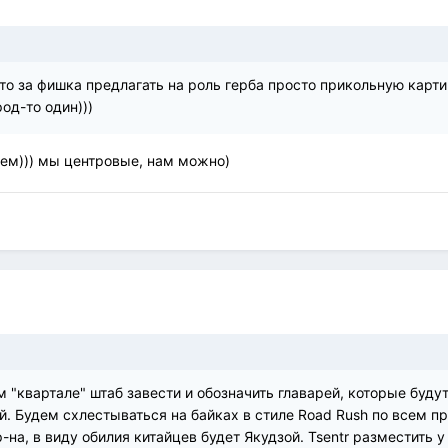
что за фишка предлагать на роль герба просто прикольную карти
од-то один)))
рем))) мы центровые, нам можно)
 "квартале" штаб завести и обозначить главарей, которые будут
й. Будем схлестываться на байках в стиле Road Rush по всем п
р-на, в виду обилия китайцев будет Якудзой. Tsentr разместить