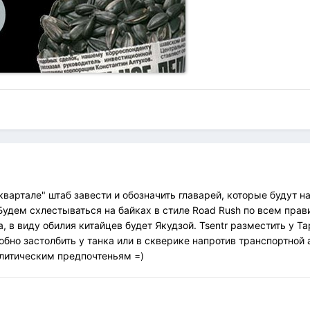
вартале" штаб завести и обозначить главарей, которые будут на
Будем схлестываться на байках в стиле Road Rush по всем прав
на, в виду обилия китайцев будет Якудзой. Tsentr разместить у 
бно застолбить у танка или в скверике напротив транспортной
литическим предпочтеньям =)