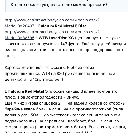
Кто что посоветует, из того что можно привезти?
http://www.chainreactioncycles.com/Models.aspx?
ModelID=26437
-
Fulcrum Red Metal 5 Disc
http://www.chainreactioncycles.com/Models.aspx?
ModelID=38595
-
WTB LaserDisc XC
(ценник пусть не пугает,
"россыпью" они получаются 143 фунта. Ещё пару дней назад и
вилсет целиком стоил точно так же, теперь подорожал чего-
то :) )
Коротко можно вот что сказать. В обоих сетах
промподшипники. WTB на 830 руб дешевле (в конечном
ценнике) и на 10гр тяжелее :)
В
Fulcrum Red Metal 5
плоские спицы. В плане понтов это
плюс, в ремонтопригодности - минус.
Ещё у них хитрая спицовка 2:1 - на заднем колесе со стороны
барабана вдвое больше спиц, чем с противоположной (типа
должно дать бОльшую жесткость колеса при интенсивном
педалировании), на переднем - наоборот, больше спиц со
стороны диска (при торможении жёстче). Всего спиц, кстати,
24, то есть в соотношении получается 8:16 :)