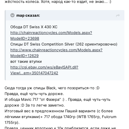
жёсткость колеса. Хотя, народ как-то ездит, не знаю... :)
map сказал:
Обода DT Swiss X 430 XC
http://chainreactioncycles.com/Models.aspx?
ModelID=23698
Спицы DT Swiss Competition Silver (262 ориентировочно)
http://www.chainreactioncycles.com/Models.aspx?
ModelID=12629
вот такие втулки
http://cgi.ebay.com/ws/eBayISAPI.dll?
ViewI...em=350147047242
Сюда тогда уж спицы Black, чего позориться-то :D
Правда, ещё чуть-чуть дороже.
И обода Мavic 717 "от Фазера" :) . Правда, ещё чуть-чуть
дороже :D За то легче заметно.
Итоговый вес в предложенном Пашей варианте (с более
лёгкими втулками)+ 717 обода 1740гр (WTB 1765гр, Fulcrum
1755гр).
Правда, ценник вплотную к 10к приблизится, если даже не