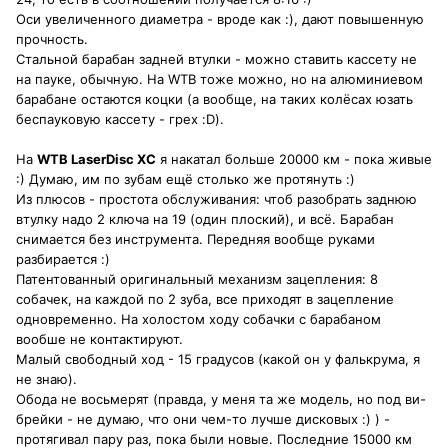
Оси увеличенного диаметра - вроде как :), дают повышенную
прочность.
Стальной барабан задней втулки - можно ставить кассету не
на пауке, обычную. На WTB тоже можно, но на алюминиевом
барабане остаются коцки (а вообще, на таких колёсах юзать
беспауковую кассету - грех :D).
На
WTB LaserDisc XC
я накатал больше 20000 км - пока живые
:) Думаю, им по зубам ещё столько же протянуть :)
Из плюсов - простота обслуживания: чтоб разобрать заднюю
втулку надо 2 ключа на 19 (один плоский), и всё. Барабан
снимается без инструмента. Передняя вообще руками
разбирается :)
Патентованный оригинальный механизм зацепления: 8
собачек, на каждой по 2 зуба, все приходят в зацепление
одновременно. На холостом ходу собачки с барабаном
вообше не контактируют.
Малый свободный ход - 15 градусов (какой он у фалькрума, я
не знаю).
Обода не восьмерят (правда, у меня та же модель, но под ви-
брейки - не думаю, что они чем-то лучше дисковых :) ) -
протягивал пару раз, пока были новые. Последние 15000 км