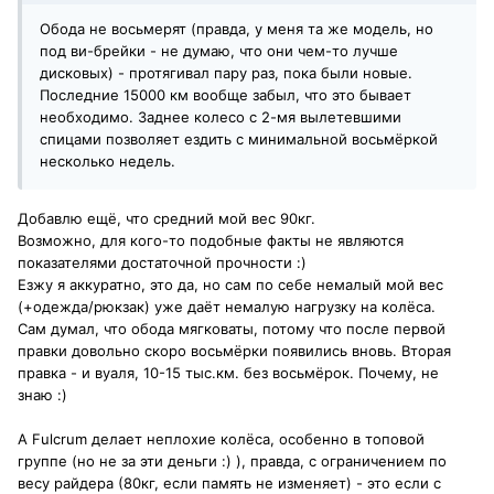
Обода не восьмерят (правда, у меня та же модель, но
под ви-брейки - не думаю, что они чем-то лучше
дисковых) - протягивал пару раз, пока были новые.
Последние 15000 км вообще забыл, что это бывает
необходимо. Заднее колесо с 2-мя вылетевшими
спицами позволяет ездить с минимальной восьмёркой
несколько недель.
Добавлю ещё, что средний мой вес 90кг.
Возможно, для кого-то подобные факты не являются
показателями достаточной прочности :)
Езжу я аккуратно, это да, но сам по себе немалый мой вес
(+одежда/рюкзак) уже даёт немалую нагрузку на колёса.
Сам думал, что обода мягковаты, потому что после первой
правки довольно скоро восьмёрки появились вновь. Вторая
правка - и вуаля, 10-15 тыс.км. без восьмёрок. Почему, не
знаю :)
А Fulcrum делает неплохие колёса, особенно в топовой
группе (но не за эти деньги :) ), правда, с ограничением по
весу райдера (80кг, если память не изменяет) - это если с