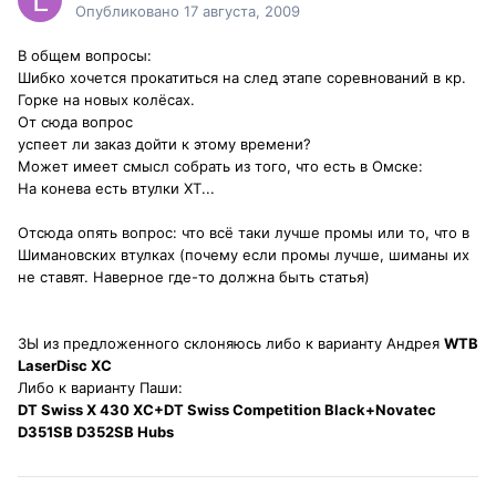
Опубликовано
17 августа, 2009
В общем вопросы:
Шибко хочется прокатиться на след этапе соревнований в кр.
Горке на новых колёсах.
От сюда вопрос
успеет ли заказ дойти к этому времени?
Может имеет смысл собрать из того, что есть в Омске:
На конева есть втулки XT...
Отсюда опять вопрос: что всё таки лучше промы или то, что в
Шимановских втулках (почему если промы лучше, шиманы их
не ставят. Наверное где-то должна быть статья)
ЗЫ из предложенного склоняюсь либо к варианту Андрея
WTB
LaserDisc XC
Либо к варианту Паши:
DT Swiss X 430 XC+DT Swiss Competition Black+Novatec
D351SB D352SB Hubs