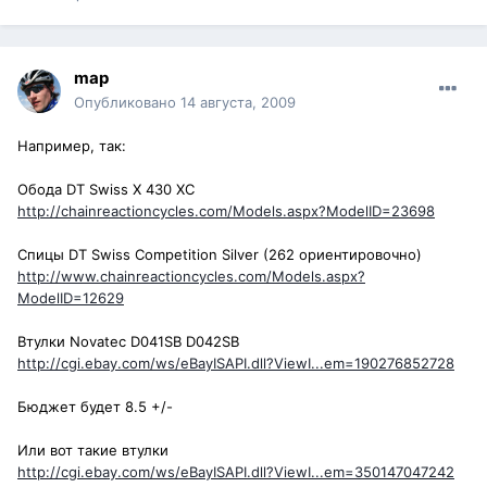
map
Опубликовано
14 августа, 2009
Например, так:
Обода DT Swiss X 430 XC
http://chainreactioncycles.com/Models.aspx?ModelID=23698
Спицы DT Swiss Competition Silver (262 ориентировочно)
http://www.chainreactioncycles.com/Models.aspx?
ModelID=12629
Втулки Novatec D041SB D042SB
http://cgi.ebay.com/ws/eBayISAPI.dll?ViewI...em=190276852728
Бюджет будет 8.5 +/-
Или вот такие втулки
http://cgi.ebay.com/ws/eBayISAPI.dll?ViewI...em=350147047242