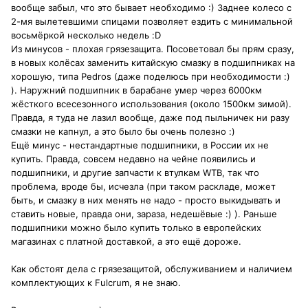
вообще забыл, что это бывает необходимо :) Заднее колесо с
2-мя вылетевшими спицами позволяет ездить с минимальной
восьмёркой несколько недель :D
Из минусов - плохая грязезащита. Посоветовал бы прям сразу,
в новых колёсах заменить китайскую смазку в подшипниках на
хорошую, типа Pedros (даже поделюсь при необходимости :)
). Наружний подшипник в барабане умер через 6000км
жёсткого всесезонного использования (около 1500км зимой).
Правда, я туда не лазил вообще, даже под пыльничек ни разу
смазки не капнул, а это было бы очень полезно :)
Ещё минус - нестандартные подшипники, в России их не
купить. Правда, совсем недавно на чейне появились и
подшипники, и другие запчасти к втулкам WTB, так что
проблема, вроде бы, исчезла (при таком раскладе, может
быть, и смазку в них менять не надо - просто выкидывать и
ставить новые, правда они, зараза, недешёвые :) ). Раньше
подшипники можно было купить только в европейских
магазинах с платной доставкой, а это ещё дороже.
Как обстоят дела с грязезащитой, обслуживанием и наличием
комплектующих к Fulcrum, я не знаю.