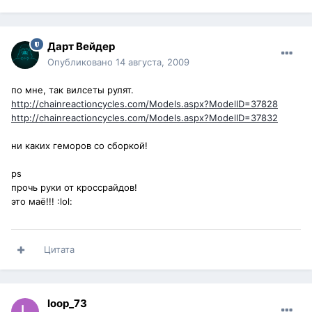
Дарт Вейдер
Опубликовано
14 августа, 2009
по мне, так вилсеты рулят.
http://chainreactioncycles.com/Models.aspx?ModelID=37828
http://chainreactioncycles.com/Models.aspx?ModelID=37832
ни каких геморов со сборкой!
ps
прочь руки от кроссрайдов!
это маё!!! :lol:
Цитата
loop_73