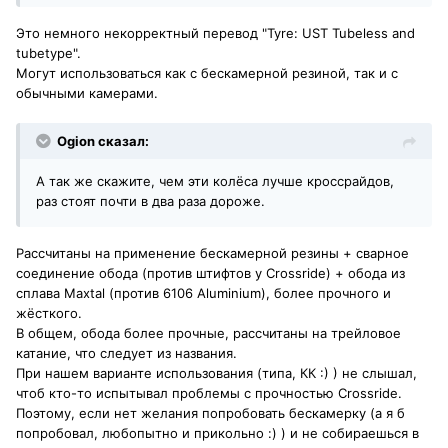
Это немного некорректный перевод "Tyre: UST Tubeless and
tubetype".
Могут использоваться как с бескамерной резиной, так и с
обычными камерами.
Ogion сказал:
А так же скажите, чем эти колёса лучше кроссрайдов,
раз стоят почти в два раза дороже.
Рассчитаны на применение бескамерной резины + сварное
соединение обода (против штифтов у Crossride) + обода из
сплава Maxtal (против 6106 Aluminium), более прочного и
жёсткого.
В общем, обода более прочные, рассчитаны на трейловое
катание, что следует из названия.
При нашем варианте использования (типа, КК :) ) не слышал,
чтоб кто-то испытывал проблемы с прочностью Crossride.
Поэтому, если нет желания попробовать бескамерку (а я б
попробовал, любопытно и прикольно :) ) и не собираешься в