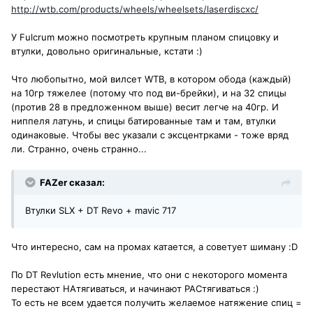
http://wtb.com/products/wheels/wheelsets/laserdiscxc/
У Fulcrum можно посмотреть крупным планом спицовку и
втулки, довольно оригинальные, кстати :)
Что любопытно, мой вилсет WTB, в котором обода (каждый)
на 10гр тяжелее (потому что под ви-брейки), и на 32 спицы
(против 28 в предложенном выше) весит легче на 40гр. И
ниппеля латунь, и спицы батированные там и там, втулки
одинаковые. Чтобы вес указали с эксцентрками - тоже вряд
ли. Странно, очень странно...
FAZer сказал:
Втулки SLX + DT Revo + mavic 717
Что интересно, сам на промах катается, а советует шиману :D
По DT Revlution есть мнение, что они с некоторого момента
перестают НАтягиваться, и начинают РАСтягиваться :)
То есть не всем удается получить желаемое натяжение спиц =