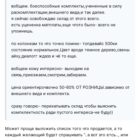
вобщем. боеспособные комплекты,учененные в силу
раскомплектации,внешнего вида,и так далее.
я сейчас освобождаю склад от этого всего.
есть уцененка матплаты,еще чтото было- всего не
упомнишь.
по колонкам то что точно помню- топдевайс 500ки
состояние нормальное,Цвет вроде темное дерево,свены
айху,диалогг ждазз и чё то еще.
вобщем кому интересно- выходим на
связь,приезжаем,смотрим,забираем.
цена ориентирочвочно 50-60% ОТ РОЗНИЦЫ.зависимо от
внешнего вида и комплекта.
сразу говорю- перекапывать склад чтобы выяснить
компклектность ради пустого интереса-не буду))
Может проще выложить список того что продается, а то
каждый желающий будет спрашивать "..а вот это етсь.., или