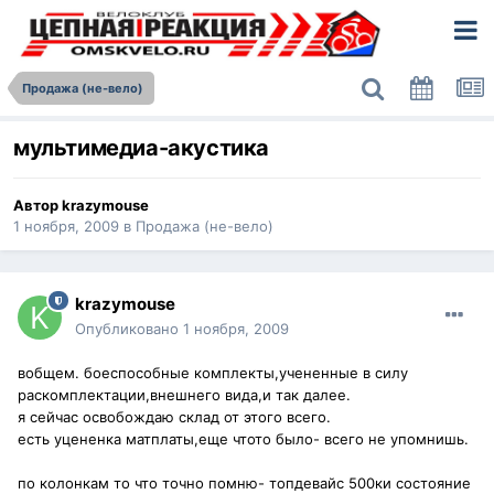
Продажа (не-вело)
мультимедиа-акустика
Автор
krazymouse
1 ноября, 2009
в
Продажа (не-вело)
krazymouse
Опубликовано
1 ноября, 2009
вобщем. боеспособные комплекты,учененные в силу
раскомплектации,внешнего вида,и так далее.
я сейчас освобождаю склад от этого всего.
есть уцененка матплаты,еще чтото было- всего не упомнишь.
по колонкам то что точно помню- топдевайс 500ки состояние