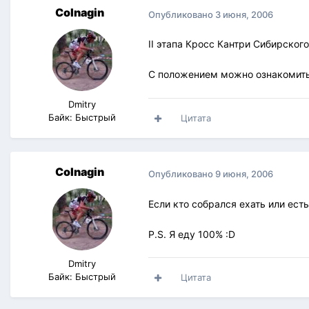
Colnagin
Опубликовано
3 июня, 2006
II этапа Кросс Кантри Сибирског
С положением можно ознакомит
Dmitry
Байк: Быстрый
Цитата
Colnagin
Опубликовано
9 июня, 2006
Если кто собрался ехать или ест
P.S. Я еду 100% :D
Dmitry
Байк: Быстрый
Цитата