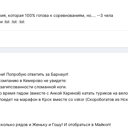
ия, которая 100% готова к соревнованиям, но.... --3 чела
lol: :lol: :lol:
и! Попробую ответить за Барнаул!
омпанию в Кемерово не увидете:
 загипсованности сломанной ноги.
то время гидом (вместе с Анкой Хариной) катать туриков на вел
 поедет на марафон в Крск вместе со vskor (Скоробогатов из Нск
колько рядов и Женьку и Гошу! И отобраться в Майкоп!