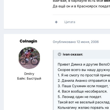
Вай-вай, в барнауле есть мой
ве
Да ещё он и в Красноярск поедет
Цитата
Colnagin
Опубликовано
12 июня, 2006
ivan сказал:
Привет Димка и другие ВелоО
Скорее всего вы нашу дружну
Dmitry
1. Я не смогу по простой прич
Байк: Быстрый
2. Данила Ананко отправится 
3. Паша Сухинин если поедет, 
4. Вася вообще несобирался.
5. Леонид один не поедет.
Такой вот не веселый расклад
Кольнагину желаю порвать на 