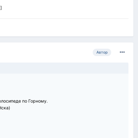
]
Автор
велосипеде по Горному.
Нска)