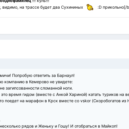
лооднофамилец
!!! куль!!!
, видимо, на трассе будет два Сухининых
:D прикольно[/b
мичи! Попробую ответить за Барнаул!
ю компанию в Кемерово не увидете:
ене загипсованности сломанной ноги.
в это время гидом (вместе с Анкой Хариной) катать туриков на 
то поедет на марафон в Крск вместе со vskor (Скоробогатов из 
.
несколько рядов и Женьку и Гошу! И отобраться в Майкоп!