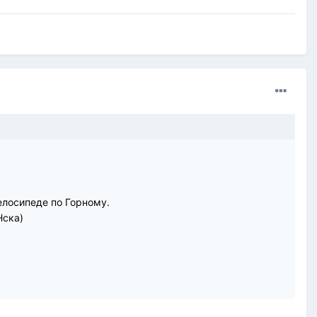
велосипеде по Горному.
Нска)