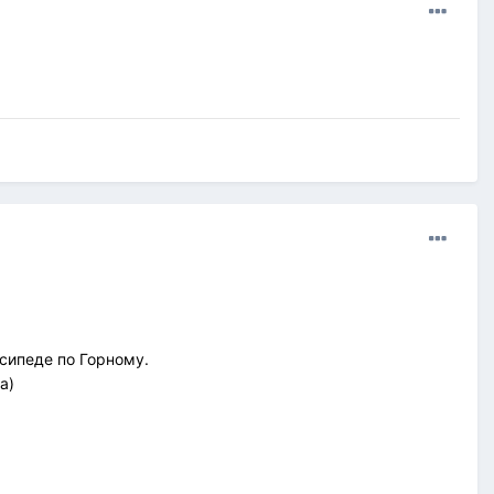
осипеде по Горному.
а)