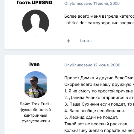
Гость UPRSNG
Опубликовано
11 июня, 2006
Более всего меня взгрела категор
:lol: :lol: :lol: самоувереные зверюги :
Цитата
ivan
Опубликовано
12 июня, 2006
Привет Димка и другие ВелоОмич
Скорее всего вы нашу дружную к
1. Я не смогу по простой причене
2. Данила Ананко отправится в э
Байк: Trek Fuel -
3. Паша Сухинин если поедет, то
фулкарбоновый
4. Вася вообще несобирался.
кантрийный
5. Леонид один не поедет.
фулсуспенжин
Такой вот не веселый расклад.
Кольнагину желаю порвать на нес