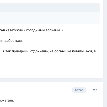
угал казахскими голодными волками :)
ня добраться.
ь. А так приедешь, отдохнешь, на солнышке повялишься, в
Автор
окатать.