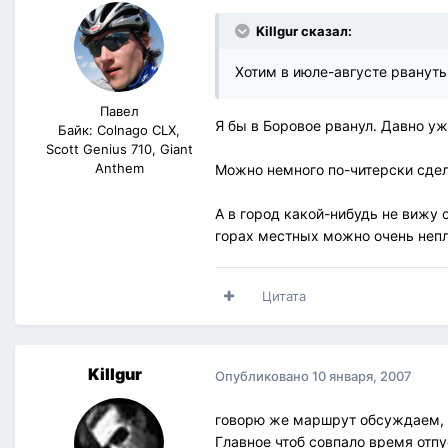
Killgur сказал:
Хотим в июле-августе рвануть
Павел
Я бы в Боровое рванул. Давно уж
Байк: Colnago CLX,
Scott Genius 710, Giant
Anthem
Можно немного по-читерски сдела
А в город какой-нибудь не вижу 
горах местных можно очень непл
Цитата
Killgur
Опубликовано
10 января, 2007
говорю же маршрут обсуждаем, м
Главное чтоб совпало время отпу