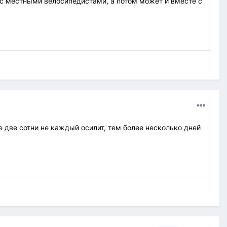
я с местными велосипедистами, а потом может и вместе с
 две сотни не каждый осилит, тем более несколько дней