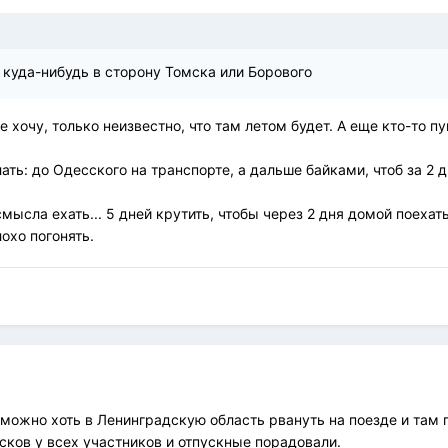
 куда-нибудь в сторону Томска или Борового
е хочу, только неизвестно, что там летом будет. А еще кто-то п
ть: до Одесского на транспорте, а дальше байками, чтоб за 2 д
смысла ехать... 5 дней крутить, чтобы через 2 дня домой поехат
охо погонять.
ожно хоть в Ленинградскую область рвануть на поезде и там п
сков у всех участников и отпускные порадовали.