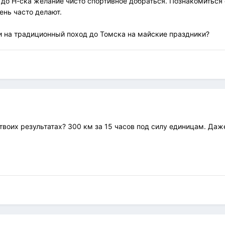
А до Н-ска желание чисто спортивное добраться. Познакомитьс
ень часто делают.
и на традиционный поход до Томска на майские праздники?
воих результатах? 300 км за 15 часов под силу единицам. Даже