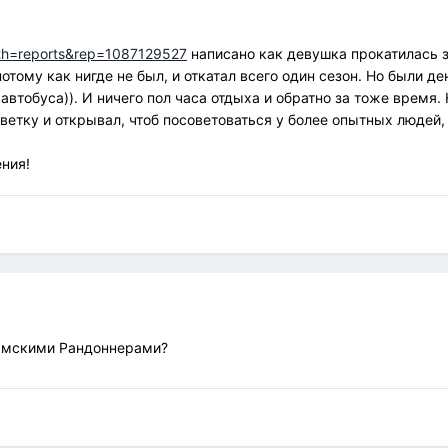
?pth=reports&rep=1087129527
написано как девушка прокатилась з
отому как нигде не был, и откатал всего один сезон. Но были д
втобуса)). И ничего пол часа отдыха и обратно за тоже время. 
о ветку и открывал, чтоб посоветоваться у более опытных людей
ния!
Омскими Рандоннерами?