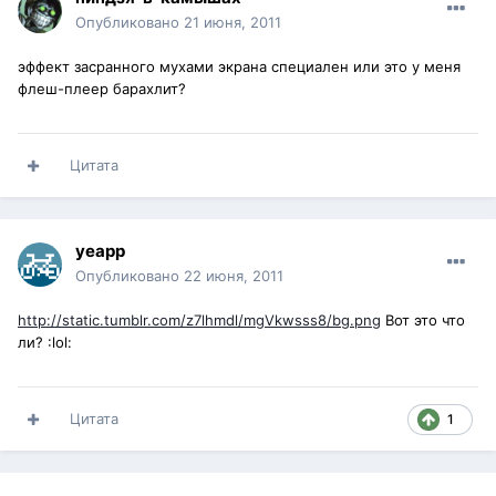
Опубликовано
21 июня, 2011
эффект засранного мухами экрана специален или это у меня
флеш-плеер барахлит?
Цитата
yeapp
Опубликовано
22 июня, 2011
http://static.tumblr.com/z7lhmdl/mgVkwsss8/bg.png
Вот это что
ли? :lol:
Цитата
1