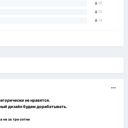
12
12
13
тегорически
не нравятся.
ный дизайн будем дорабатывать.
а не за три сотни