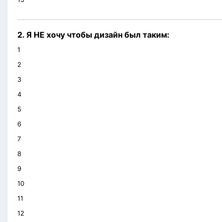
2. Я НЕ хочу чтобы дизайн был таким:
1
2
3
4
5
6
7
8
9
10
11
12