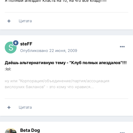
Я полный апездал! Класть на то, на что все кладут!!!
Цитата
steFF
Опубликовано
22 июня, 2009
Даёшь альтернативную тему - "Клуб полных апездалов"!!!
:lol:
ну или "Корпорация/объединение/партия/ассоциация
вислоухих бакланов" - это кому что нравися...
Цитата
Beta Dog