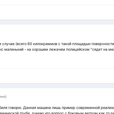
 случае (всего 60 килокраммов с такой площадью поверхности) 
нс маленький - на хорошем лежачем полицейском "сядет на мел
ено)
биля говорю. Данная машина лишь пример современной реализ
намической трубе, думаю что вопрос с боковым ветром как то р