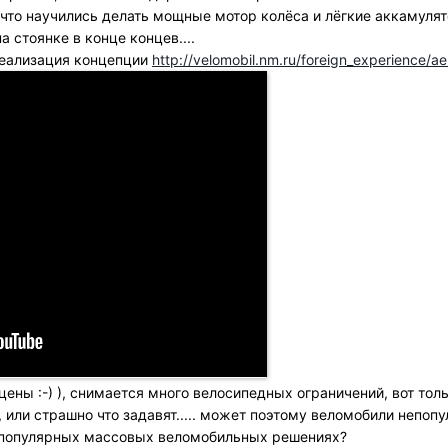
 что научились делать мощные мотор колёса и лёгкие аккамуля
а стоянке в конце концев....
реализация концепции
http://velomobil.nm.ru/foreign_experience/aer
цены :-) ), снимается много велосипедных ограничений, вот тол
и, или страшно что задавят..... может поэтому веломобили непоп
о популярных массовых веломобильных решениях?