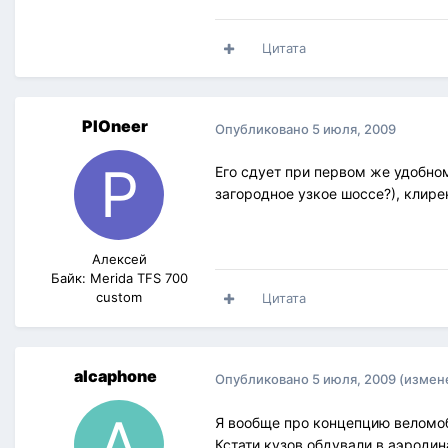
Цитата
PIOneer
Опубликовано
5 июля, 2009
Его сдует при первом же удобном
загородное узкое шоссе?), клире
Алексей
Байк: Merida TFS 700
custom
Цитата
alcaphone
Опубликовано
5 июля, 2009
(измен
Я вообще про концепцию веломо
Кстати кузов обдували в аэроди