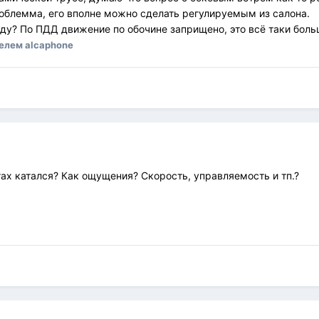
облемма, его вполне можно сделать регулируемым из салона.
иду? По ПДД движение по обочине заприщено, это всё таки бол
елем alcaphone
тах катался? Как ощущения? Скорость, управляемость и тп.?