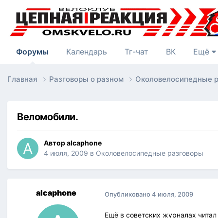
Форумы
Календарь
Тг-чат
ВК
Ещё
Главная
Разговоры о разном
Околовелосипедные 
Веломобили.
Автор
alcaphone
4 июля, 2009
в
Околовелосипедные разговоры
alcaphone
Опубликовано
4 июля, 2009
Ещё в советских журналах читал п