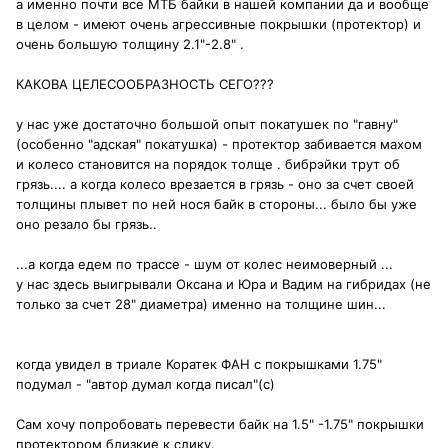
а именно почти все МТБ байки в нашей компании да и вообще
в целом - имеют очень агрессивные покрышки (протектор) и
очень большую толщину 2.1"-2.8" .
КАКОВА ЦЕЛЕСООБРАЗНОСТЬ СЕГО???
у нас уже достаточно большой опыт покатушек по "гавну"
(особенно "адская" покатушка) - протектор забивается махом
и колесо становится на порядок толще . бибрэйки трут об
грязь.... а когда колесо врезается в грязь - оно за счет своей
толщины плывет по ней нося байк в стороны... было бы уже
оно резало бы грязь..
...а когда едем по трассе - шум от колес неимоверный ...
у нас здесь выигрывали Оксана и Юра и Вадим на гибридах (не
только за счет 28" диаметра) именно на толщине шин...
когда увидел в триале Коратек ФАН с покрышками 1.75"
подумал - "автор думал когда писал"(с)
Сам хочу попробовать перевести байк на 1.5" -1.75" покрышки
протектором близкие к слику.