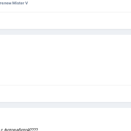
елем Mister V
л с фотоработой????