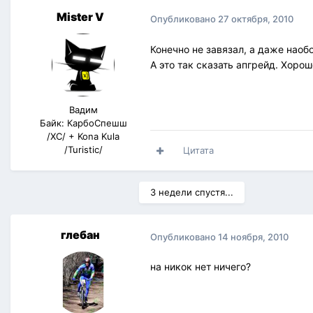
Mister V
Опубликовано
27 октября, 2010
Конечно не завязал, а даже наобо
А это так сказать апгрейд. Хоро
Вадим
Байк: КарбоСпешш
/XC/ + Kona Kula
/Turistic/
Цитата
3 недели спустя...
глебан
Опубликовано
14 ноября, 2010
на никок нет ничего?