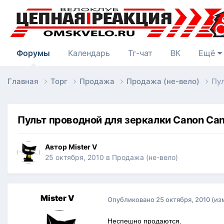
Форумы
Календарь
Тг-чат
ВК
Ещё
Главная
Торг
Продажа
Продажа (не-вело)
Пул
Пульт проводной для зеркалки Canon Cano
Автор
Mister V
25 октября, 2010
в
Продажа (не-вело)
Mister V
Опубликовано
25 октября, 2010
(из
Неспешно продаются.