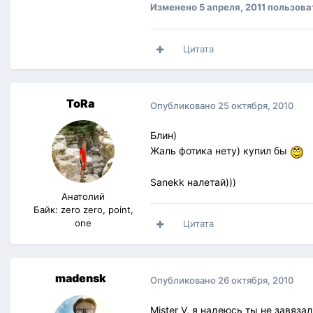
Изменено
5 апреля, 2011
пользоват
Цитата
ToRa
Опубликовано
25 октября, 2010
Блин)
Жаль фотика нету) купил бы
Sanekk налетай)))
Анатолий
Байк: zero zero, point,
one
Цитата
madensk
Опубликовано
26 октября, 2010
Mister V, я надеюсь ты не завяза