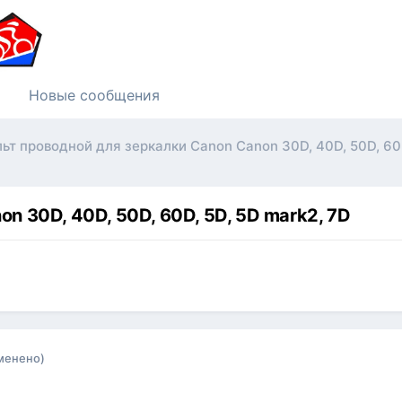
Новые сообщения
ьт проводной для зеркалки Canon Canon 30D, 40D, 50D, 60D
n 30D, 40D, 50D, 60D, 5D, 5D mark2, 7D
менено)