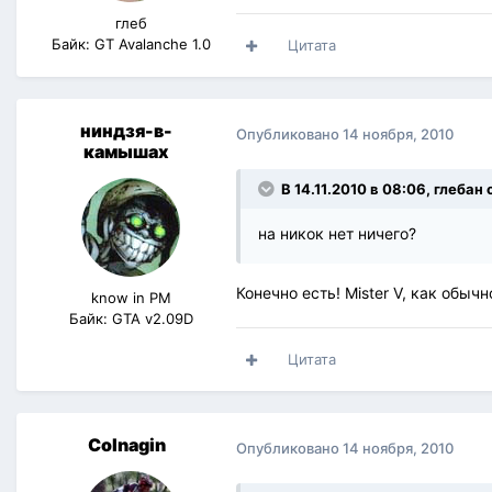
глеб
Байк: GT Avalanche 1.0
Цитата
ниндзя-в-
Опубликовано
14 ноября, 2010
камышах
В 14.11.2010 в 08:06, глебан 
на никок нет ничего?
Конечно есть! Mister V, как обыч
know in PM
Байк: GTA v2.09D
Цитата
Colnagin
Опубликовано
14 ноября, 2010