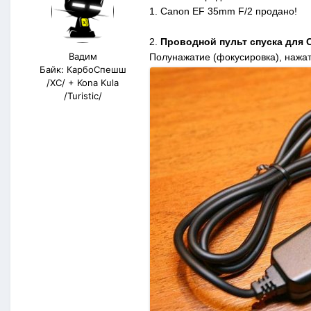
1.
Canon EF 35mm F/2 продано!
2.
Проводной пульт спуска для Ca
Вадим
Полунажатие (фокусировка), нажат
Байк: КарбоСпешш
/XC/ + Kona Kula
/Turistic/