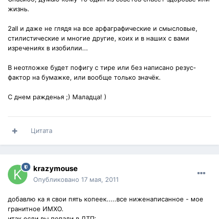
жизнь.
2all и даже не глядя на все арфаграфические и смысловые,
стилистические и многие другие, коих и в наших с вами
изречениях в изобилии...
В неотложке будет пофигу с тире или без написано резус-
фактор на бумажке, или вообще только значёк.
С днем р
а
жден
ь
я ;) Маладца! )
Цитата
krazymouse
Опубликовано
17 мая, 2011
добавлю ка я свои пять копеек.....все ниженаписанное - мое
гранитное ИМХО.
итак,если вы попали в ДТП: