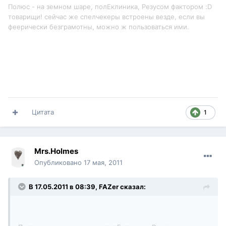
Полюс - на земном шаре, полЕклиника, Резусом фактором :D
товарищи! сейчас же спелчекеры встроены везде, если вы
феерически безграмотны, можно ж пользоваться ими.
Цитата
1
Mrs.Holmes
Опубликовано
17 мая, 2011
В 17.05.2011 в 08:39, FAZer сказал: