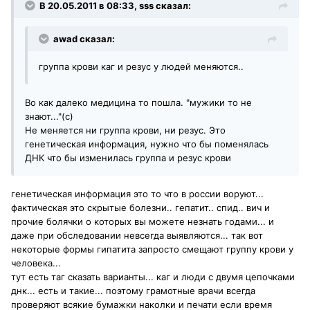
В 20.05.2011 в 08:33, sss сказал:
awad сказал:
группа крови каг и резус у людей меняются..
Во как далеко медицина то пошла. "мужики то не
знают..."(с)
Не меняется ни группа крови, ни резус. Это
генетическая информация, нужно что бы поменялась
ДНК что бы изменилась группа и резус крови
генетическая информация это то что в россии воруют...
фактическая это скрытые болезни.. гепатит.. спид.. вич и
прочие болячки о которых вы можете незнать годами... и
даже при обследовании невсегда выявляются... так вот
некоторые формы гипатита запросто смещают группу крови у
человека...
тут есть таг сказать варианты... каг и люди с двумя цепочками
днк... есть и такие... поэтому грамотные врачи всегда
проверяют всякие бумажки наколки и печати если время