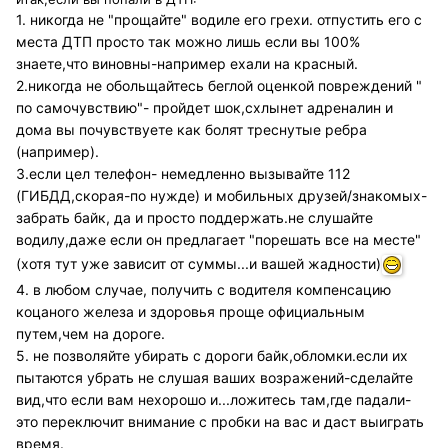
1. никогда не "прощайте" водиле его грехи. отпустить его с
места ДТП просто так можно лишь если вы 100%
знаете,что виновны-например ехали на красный.
2.никогда не обольщайтесь беглой оценкой повреждений "
по самочувствию"- пройдет шок,схлынет адреналин и
дома вы почувствуете как болят треснутые ребра
(например).
3.если цел телефон- немедленно вызывайте 112
(ГИБДД,скорая-по нужде) и мобильных друзей/знакомых-
забрать байк, да и просто поддержать.не слушайте
водилу,даже если он предлагает "порешать все на месте"
(хотя тут уже зависит от суммы...и вашей жадности)
4. в любом случае, получить с водителя компенсацию
коцаного железа и здоровья проще официальным
путем,чем на дороге.
5. не позволяйте убирать с дороги байк,обломки.если их
пытаются убрать не слушая ваших возражений-сделайте
вид,что если вам нехорошо и...ложитесь там,где падали-
это переключит внимание с пробки на вас и даст выиграть
время.