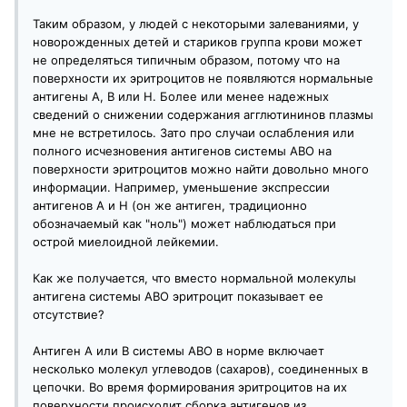
Таким образом, у людей с некоторыми залеваниями, у
новорожденных детей и стариков группа крови может
не определяться типичным образом, потому что на
поверхности их эритроцитов не появляются нормальные
антигены А, В или Н. Более или менее надежных
сведений о снижении содержания агглютининов плазмы
мне не встретилось. Зато про случаи ослабления или
полного исчезновения антигенов системы АВО на
поверхности эритроцитов можно найти довольно много
информации. Например, уменьшение экспрессии
антигенов А и Н (он же антиген, традиционно
обозначаемый как "ноль") может наблюдаться при
острой миелоидной лейкемии.
Как же получается, что вместо нормальной молекулы
антигена системы АВО эритроцит показывает ее
отсутствие?
Антиген А или В системы АВО в норме включает
несколько молекул углеводов (сахаров), соединенных в
цепочки. Во время формирования эритроцитов на их
поверхности происходит сборка антигенов из