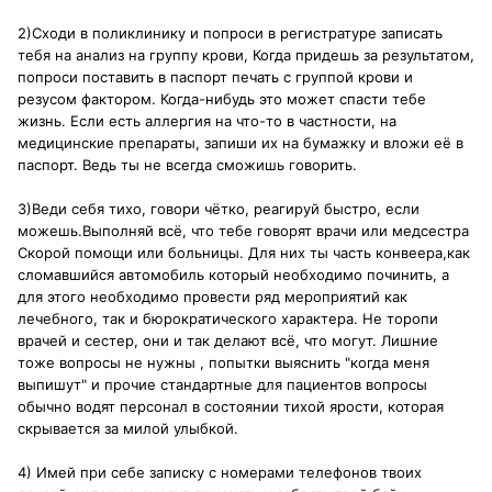
2)Сходи в поликлинику и попроси в регистратуре записать
тебя на анализ на группу крови, Когда придешь за результатом,
попроси поставить в паспорт печать с группой крови и
резусом фактором. Когда-нибудь это может спасти тебе
жизнь. Если есть аллергия на что-то в частности, на
медицинские препараты, запиши их на бумажку и вложи её в
паспорт. Ведь ты не всегда сможишь говорить.
3)Веди себя тихо, говори чётко, реагируй быстро, если
можешь.Выполняй всё, что тебе говорят врачи или медсестра
Скорой помощи или больницы. Для них ты часть конвеера,как
сломавшийся автомобиль который необходимо починить, а
для этого необходимо провести ряд мероприятий как
лечебного, так и бюрократического характера. Не торопи
врачей и сестер, они и так делают всё, что могут. Лишние
тоже вопросы не нужны , попытки выяснить "когда меня
выпишут" и прочие стандартные для пациентов вопросы
обычно водят персонал в состоянии тихой ярости, которая
скрывается за милой улыбкой.
4) Имей при себе записку с номерами телефонов твоих