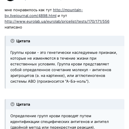
мне понравилось как тут
http://mountain-
by.livejournal.com/4898.html
и тут
http://www.eurolab.ua/eurolab/pricelist/tests/170/171/556
написано
Цитата
Группы крови - это генетически наследуемые признаки,
которые не изменяются в течение жизни при
естественных условиях. Группа крови представляет
собой определенное сочетание молекул - антигенов
эритроцитов (э. на картинке), или агглютиногенов
системы АВО (произносится "А-Бэ-ноль").
Цитата
Определение групп крови проводят путем
идентификации специфических антигенов и антител
(двойной метод или перекрестная реакция).