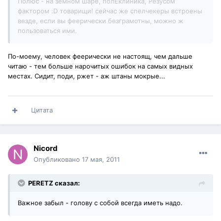
Полюс - на земном шаре, полЕклиника, Резусом
фактором :D товарищи! сейчас же спелчекеры встроены
везде, если вы феерически безграмотны, можно ж
пользоваться ими.
По-моему, человек феерически не настоящ, чем дальше
читаю - тем больше нарочитых ошибок на самых видных
местах. Сидит, поди, ржет - аж штаны мокрые...
Цитата
Nicord
Опубликовано
17 мая, 2011
PERETZ сказал:
Важное забыл - голову с собой всегда иметь надо.