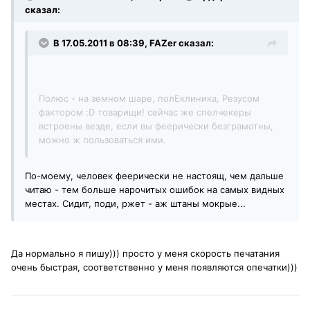
сказал:
В 17.05.2011 в 08:39, FAZer сказал:
Полюс - на земном шаре, полЕклиника, Резусом
фактором :D товарищи! сейчас же спелчекеры
встроены везде, если вы феерически безграмотны,
можно ж пользоваться ими.
По-моему, человек феерически не настоящ, чем дальше
читаю - тем больше нарочитых ошибок на самых видных
местах. Сидит, поди, ржет - аж штаны мокрые...
Да нормально я пишу))) просто у меня скорость печатания
очень быстрая, соответственно у меня появляются опечатки)))