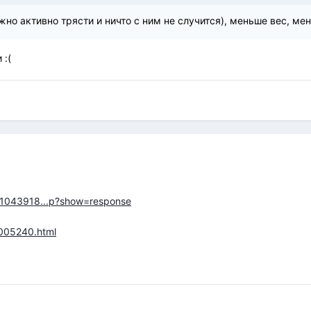
жно активно трясти и ничто с ним не случится), меньше вес, ме
 :(
/71043918...p?show=response
0005240.html