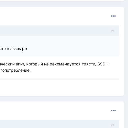
что в assus pe
ический винт, который не рекомендуется трясти, SSD -
ргопотребление.