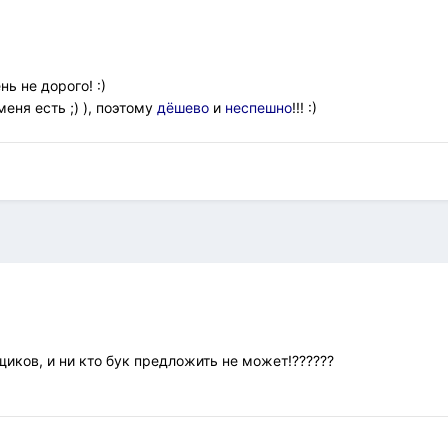
ь не дорого! :)
меня есть ;) ), поэтому
дёшево
и
неспешно
!!! :)
щиков, и ни кто бук предложить не может!??????