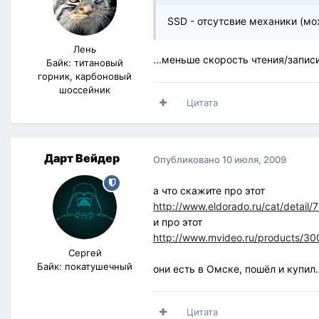
SSD - отсутсвие механики (мо
Лень
...меньше скорость чтения/записи
Байк: титановый
горник, карбоновый
шоссейник
Цитата
Дарт Вейдер
Опубликовано
10 июля, 2009
а что скажите про этот
http://www.eldorado.ru/cat/detail
и про этот
http://www.mvideo.ru/products/3
Сергей
Байк: покатушечный
они есть в Омске, пошёл и купил.
Цитата