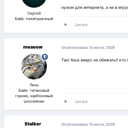
нужен для интернета, а не в игруш
Сергей
Байк: покатушечный
Цитата
meaoow
Опубликовано
10 июля, 2009
Так! Asus eeepc не обижать!! кто
Лень
Байк: титановый
горник, карбоновый
шоссейник
Цитата
Stalker
Опубликовано
10 июля, 2009