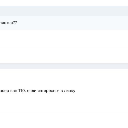
еняется??
асер ван 110. если интересно- в личку