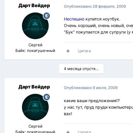
Дарт Вейдер
Опубликовано
28 февраля, 2009
Неспешно
купится ноутбук.
Очень хороший, очень новый, очен
"Бук" покупается для супруги (у 
Сергей
Байк: покатушечный
Цитата
4 месяца спустя...
Дарт Вейдер
Опубликовано
9 июля, 2009
какие ваши предложения!?
у нас тут, пруд пруди компьютер
вах!
Сергей
Байк: покатушечный
Цитата