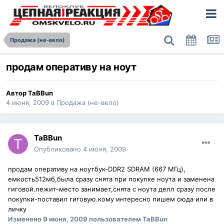
Продажа (не-вело)
продам оперативу на ноут
Автор
TaBBun
4 июня, 2009
в
Продажа (не-вело)
TaBBun
Опубликовано
4 июня, 2009
продам оперативу на ноутбук-DDR2 SDRAM (667 МГц),
емкость512мб,была сразу снята при покупке ноута и заменена
гиговой.лежит-место занимает,снята с ноута делл сразу после
покупки-поставил гиговую.кому интересно пишем сюда или в
личку
Изменено
9 июня, 2009
пользователем TaBBun