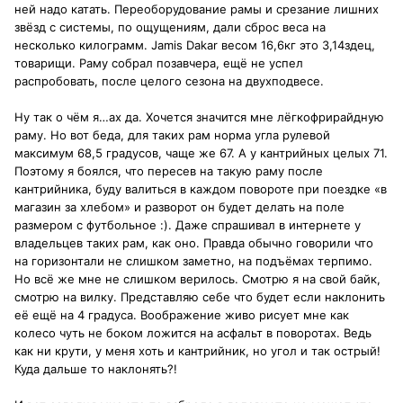
ней надо катать. Переоборудование рамы и срезание лишних
звёзд с системы, по ощущениям, дали сброс веса на
несколько килограмм. Jamis Dakar весом 16,6кг это 3,14здец,
товарищи. Раму собрал позавчера, ещё не успел
распробовать, после целого сезона на двухподвесе.
Ну так о чём я…ах да. Хочется значится мне лёгкофрирайдную
раму. Но вот беда, для таких рам норма угла рулевой
максимум 68,5 градусов, чаще же 67. А у кантрийных целых 71.
Поэтому я боялся, что пересев на такую раму после
кантрийника, буду валиться в каждом повороте при поездке «в
магазин за хлебом» и разворот он будет делать на поле
размером с футбольное :). Даже спрашивал в интернете у
владельцев таких рам, как оно. Правда обычно говорили что
на горизонтали не слишком заметно, на подъёмах терпимо.
Но всё же мне не слишком верилось. Смотрю я на свой байк,
смотрю на вилку. Представляю себе что будет если наклонить
её ещё на 4 градуса. Воображение живо рисует мне как
колесо чуть не боком ложится на асфальт в поворотах. Ведь
как ни крути, у меня хоть и кантрийник, но угол и так острый!
Куда дальше то наклонять?!