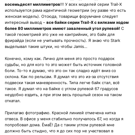
восемьдесят миллиметров
!!! У всех моделей серии Trail-X
используется рама идентичной геометрии (ну разве что есть
женская модель). Отсюда, товарищи форумчане следует
интересный вывод –
все байки серии Trail-X с вилками ходом
более 80 миллиметров имеют заваленный угол рулевой!
С
такой геометрией это уже не кантрийник, это байк для
фрирайда (если не учитывать прочность). Я знаю что Stark
выделывал такие штуки, но чтобы Jamis…
Конечно, кому как. Лично для меня это просто подарок
судьбы, но для кого то это может быть источник головной
боли. То-то я думаю, что это он так сладко идёт вниз со
склона. Как по рельсам. Я думал что это из-за отсутствия
подвески такая маневренность. Типа легче байк стал, всё
такое. Я думал что на байке с углом рулевой 67 градусов
неудобно ездить, а при этом весь прошлый сезон на таком
откатал.
Прилагаю фотографию. Красной линией отмечена нитка
отвеса. В офисе у меня стабильно получалось 67, но когда я
попробовал дома. ЁмаЁ! Да с таким углом рулевой мне
должно быть стыдно, что я до сих пор не участвовал в