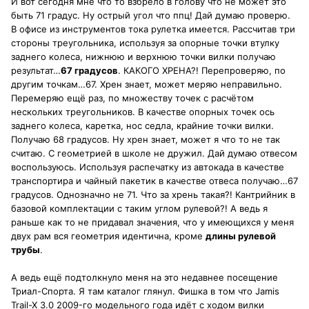
И вот сегодня мне что то взбрело в голову что не может это
быть 71 градус. Ну острый угол что ппц! Дай думаю проверю.
В офисе из инструментов тока рулетка имеется. Рассчитав три
стороны треугольника, используя за опорные точки втулку
заднего колеса, нижнюю и верхнюю точки вилки получаю
результат…
67 градусов
. КАКОГО ХРЕНА?! Перепроверяю, по
другим точкам…67. Хрен знает, может меряю неправильно.
Перемеряю ещё раз, по множеству точек с расчётом
нескольких треугольников. В качестве опорных точек ось
заднего колеса, каретка, нос седла, крайние точки вилки.
Получаю 68 градусов. Ну хрен знает, может я что то не так
считаю. С геометрией в школе не дружил. Дай думаю отвесом
воспользуюсь. Используя распечатку из автокада в качестве
транспортира и чайный пакетик в качестве отвеса получаю…67
градусов. Однозначно не 71. Что за хрень такая?! Кантрийник в
базовой комплектации с таким углом рулевой?! А ведь я
раньше как то не придавал значения, что у имеющихся у меня
двух рам вся геометрия идентична, кроме
длины рулевой
трубы
.
А ведь ещё подтолкнуло меня на это недавнее посещение
Триал-Спорта. Я там каталог глянул. Фишка в том что Jamis
Trail-X 3.0 2009-го модельного года идёт с ходом вилки