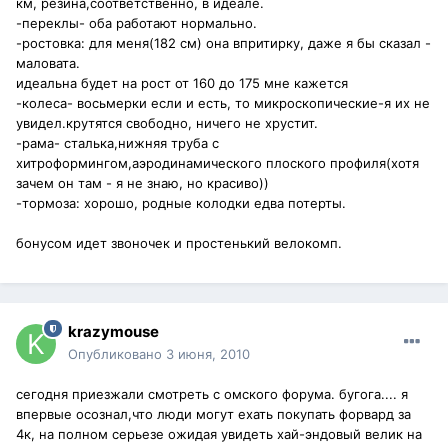
км, резина,соответственно, в идеале.
-переклы- оба работают нормально.
-ростовка: для меня(182 см) она впритирку, даже я бы сказал -
маловата.
идеальна будет на рост от 160 до 175 мне кажется
-колеса- восьмерки если и есть, то микроскопические-я их не
увидел.крутятся свободно, ничего не хрустит.
-рама- сталька,нижняя труба с
хитроформингом,аэродинамического плоского профиля(хотя
зачем он там - я не знаю, но красиво))
-тормоза: хорошо, родные колодки едва потерты.
бонусом идет звоночек и простенький велокомп.
krazymouse
Опубликовано
3 июня, 2010
сегодня приезжали смотреть с омского форума. бугога.... я
впервые осознал,что люди могут ехать покупать форвард за
4к, на полном серьезе ожидая увидеть хай-эндовый велик на