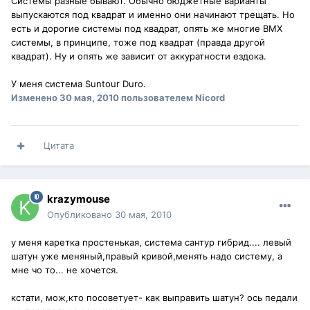
Системы разные бывают. Обычно бюджетные варианты
выпускаются под квадрат и именно они начинают трещать. Но
есть и дорогие системы под квадрат, опять же многие BMX
системы, в принципе, тоже под квадрат (правда другой
квадрат). Ну и опять же зависит от аккуратности ездока.
У меня система Suntour Duro.
Изменено
30 мая, 2010
пользователем Nicord
Цитата
krazymouse
Опубликовано
30 мая, 2010
у меня каретка простенькая, система сантур гибрид.... левый
шатун уже меняный,правый кривой,менять надо систему, а
мне чо то... не хочется.
кстати, мож,кто посоветует- как выправить шатун? ось педали