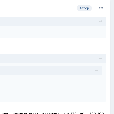
Автор
рциям, нужно смотреть. традиционно M:170-180, L:180-190.