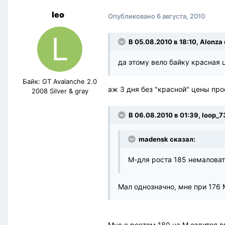
leo
Опубликовано
6 августа, 2010
В 05.08.2010 в 18:10, Alonza
да этому вело байку красная 
Байк: GT Avalanche 2.0
аж 3 дня без "красной" цены про
2008 Silver & gray
В 06.08.2010 в 01:39, loop_7
madensk сказал:
М-для роста 185 немаловат
Мал однозначно, мне при 176 
Мне с ростом 180 на М ездится в