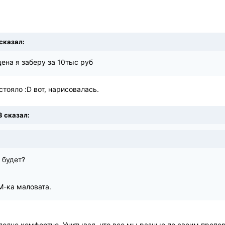
 сказал:
цена я заберу за 10тыс руб
стояло :D вот, нарисовалась.
3 сказал:
 будет?
М-ка маловата.
полне комфортно. Учитывая, что все мы разные по своим пропо