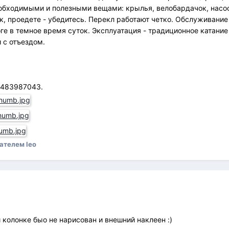
обходимыми и полезными вещами: крылья, велобардачок, насос,
ок, проедете - убедитесь. Перекл работают четко. Обслуживание
оге в темное время суток. Эксплуатация - традиционное катание 
 с отъездом.
 483987043.
ателем leo
 колонке быо не нарисован и внешний наклеен :)