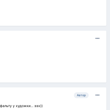
Автор
альту у художки... ээх))