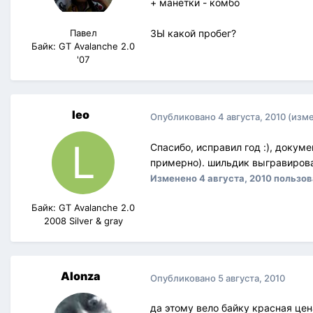
+ манетки - комбо
Павел
ЗЫ какой пробег?
Байк: GT Avalanche 2.0
'07
leo
Опубликовано
4 августа, 2010
(изм
Спасибо, исправил год :), докум
примерно). шильдик выгравирова
Изменено
4 августа, 2010
пользов
Байк: GT Avalanche 2.0
2008 Silver & gray
Alonza
Опубликовано
5 августа, 2010
да этому вело байку красная цен