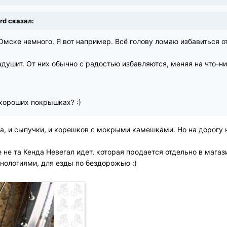
ord сказал:
мске немного. Я вот например. Всё голову ломаю избавиться от
адушит. От них обычно с радостью избавляются, меняя на что-ни
 хороших покрышках? :)
, и сыпучки, и корешков с мокрыми камешками. Но на дорогу на
 не та Кенда Невегал идет, которая продается отдельно в магаз
нологиями, для езды по бездорожью :)