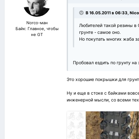
В 16.05.2011 в 06:33, Nic
Norco-ман
Любителей такой резины в О
Байк: Главное, чтобы
грунте - самое оно.
не GT
Но покупать многих жаба з
Пробовал ездить по грунту на
Это хорошие покрышки для грунта
Ну и еще в стоке с байками вовсе
инженерной мысли, со всеми тех