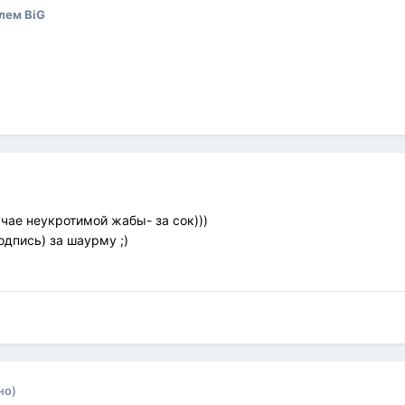
лем BiG
учае неукротимой жабы- за сок)))
одпись) за шаурму ;)
но)