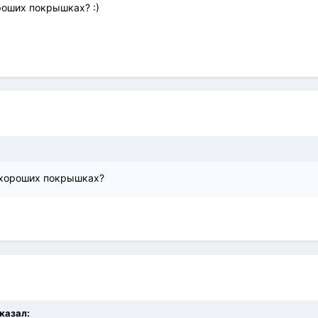
роших покрышках? :)
а хороших покрышках?
сказал: