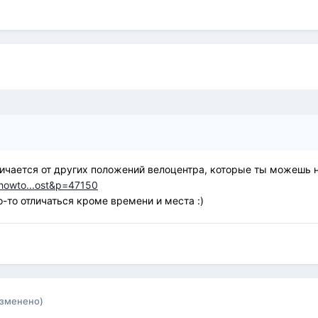
ичается от других положений велоцентра, которые ты можешь на
showto...ost&p=47150
о-то отличаться кроме времени и места :)
изменено)