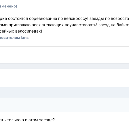
зменено)
арке состоится соревнование по велокроссу! заезды по возрост
ми!приглашаю всех желающих поучавствовать! заезд на байках 
ссейных велосипедах!
зователем lans
ть только в в этом заезде?