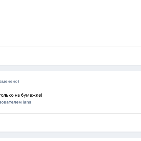
изменено)
только на бумажке!
зователем lans