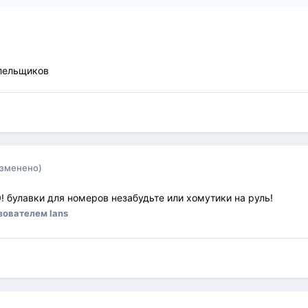
олельщиков
изменено)
0! булавки для номеров незабудьте или хомутики на руль!
зователем lans