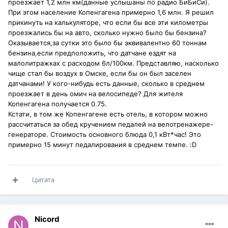
проезжает 1,2 млн км(данные услышаны по радио БиБиСи).
При этом население Копенгагена примерно 1,6 млн. Я решил
прикинуть на калькуляторе, что если бы все эти километры
проезжались бы на авто, сколько нужно было бы бензина?
Оказывается,за сутки это было бы эквивалентно 60 тоннам
бензина,если предположить, что датчане ездят на
малолитражках с расходом 6л/100км. Представляю, насколько
чище стал бы воздух в Омске, если бы он был заселен
датчанами! У кого-нибудь есть данные, сколько в среднем
проезжает в день омич на велосипеде? Для жителя
Копенгагена получается 0.75.
Кстати, в том же Копенгагене есть отель, в котором можно
рассчитаться за обед кручением педалей на велотренажере-
генераторе. Стоимость основного блюда 0,1 кВт*час! Это
примерно 15 минут педалирования в среднем темпе. :D
Цитата
Nicord