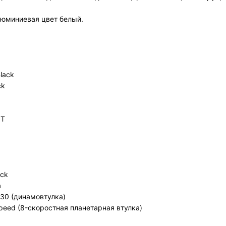
Алюминиевая цвет белый.
lack
ck
8Т
ack
a
30 (динамовтулка)
peed (8-скоростная планетарная втулка)