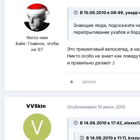
В 15.06.2010 в 08:49, yeapp 
Знающие люди, подскажите нас
перепрыгивание ухабов и бор
Norco-ман
Байк: Главное, чтобы
Это трекинговый велосипед, в на
не GT
Никто особо не знает как поведу
и правильно делают :)
Цитата
VVSkin
Опубликовано
15 июня, 2010
В 14.06.2010 в 17:42, alexxx
В 14.06.2010 в 11:11, kra