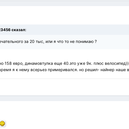
123456 сказал:
чательного за 20 тыс, или я что то не понимаю ?
но 158 евро, динамовтулка еще 40.это уже 9к. плюс велосипед))
время я к нему всерьез примеривался. но решил- найнер наше в