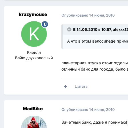
krazymouse
Опубликовано
14 июня, 2010
В 14.06.2010 в 10:57, alexxx
А что в этом велосипеде приме
Кирилл
Байк: двухколесный
планетарная втулка стоит отдель
отличный байк для города, было 
Цитата
MadBike
Опубликовано
14 июня, 2010
Зачетный байк, даже я понимаю!