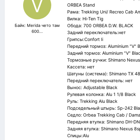
ORBEA Stand
Рама: Trekking Uni/ Recreo Cab 
Вилка: Hi-Ten Tig
Байк: Merida чето там
Обода: 700 ORBEA D.W. BLACK
600...
Задний переключатель:нет
Грипсы:Confort Ii
Передний тормоз: Aluminium "V" B
Задний тормоз: Aluminium "V" Bla
Тормозные ручки: Shimano Nexus
Кассета: нет
Шатуны (система): Shimano TХ 4
Передний переключатель: нет
Вынос: Adjustable Black
Рулевая колонка: Alu 1 1/8 Black
Руль: Trekking Alu Black
Подседельный штырь: Sp-242 Bl
Седло: Orbea Trekking Cab / Dam
Передняя втулка: Shimano DH-DN
Задняя втулка: Shimano Nexus 8s
Спицы:Alu