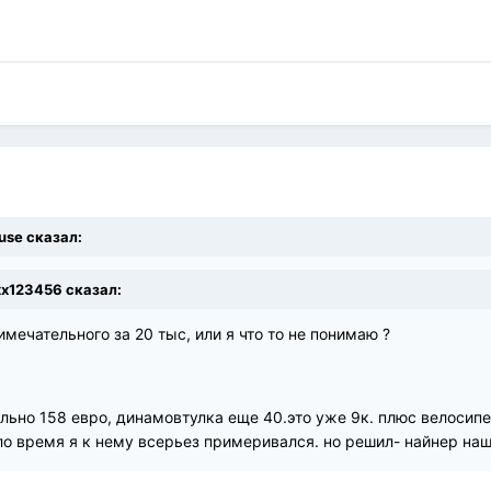
ouse сказал:
xxx123456 сказал:
имечательного за 20 тыс, или я что то не понимаю ?
ельно 158 евро, динамовтулка еще 40.это уже 9к. плюс велосипе
ло время я к нему всерьез примеривался. но решил- найнер наше