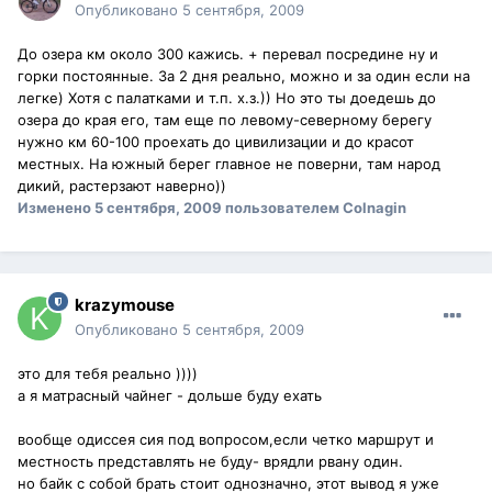
Опубликовано
5 сентября, 2009
До озера км около 300 кажись. + перевал посредине ну и
горки постоянные. За 2 дня реально, можно и за один если на
легке) Хотя с палатками и т.п. х.з.)) Но это ты доедешь до
озера до края его, там еще по левому-северному берегу
нужно км 60-100 проехать до цивилизации и до красот
местных. На южный берег главное не поверни, там народ
дикий, растерзают наверно))
Изменено
5 сентября, 2009
пользователем Colnagin
krazymouse
Опубликовано
5 сентября, 2009
это для тебя реально ))))
а я матрасный чайнег - дольше буду ехать
вообще одиссея сия под вопросом,если четко маршрут и
местность представлять не буду- врядли рвану один.
но байк с собой брать стоит однозначно, этот вывод я уже