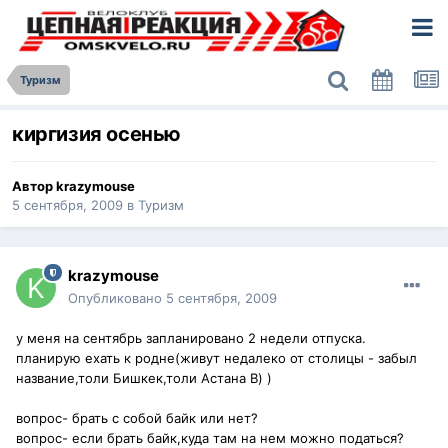
Туризм
киргизия осенью
Автор
krazymouse
5 сентября, 2009
в
Туризм
krazymouse
Опубликовано
5 сентября, 2009
у меня на сентябрь запланировано 2 недели отпуска.
планирую ехать к родне(живут недалеко от столицы - забыл
название,толи Бишкек,толи Астана B) )
вопрос- брать с собой байк или нет?
вопрос- если брать байк,куда там на нем можно податься?