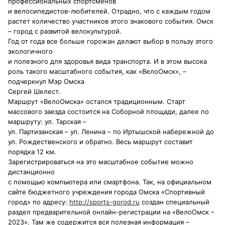
профессиональных спортсменов
и велосипедистов-любителей. Отрадно, что с каждым годом
растет количество участников этого знакового события. Омск
– город с развитой велокультурой.
Год от года все больше горожан делают выбор в пользу этого
экологичного
и полезного для здоровья вида транспорта. И в этом высока
роль такого масштабного события, как «ВелоОмск», –
подчеркнул Мэр Омска
Сергей Шелест.
Маршрут «ВелоОмска» остался традиционным. Старт
массового заезда состоится на Соборной площади, далее по
маршруту: ул. Тарская –
ул. Партизанская – ул. Ленина – по Иртышской набережной до
ул. Рождественского и обратно. Весь маршрут составит
порядка 12 км.
Зарегистрироваться на это масштабное событие можно
дистанционно
с помощью компьютера или смартфона. Так, на официальном
сайте бюджетного учреждения города Омска «Спортивный
город» по адресу:
http://sports-gorod.ru
создан специальный
раздел предварительной онлайн-регистрации на «ВелоОмск –
2023». Там же содержится вся полезная информация –