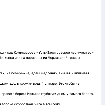
ка - сад Комиссарова - Усть-Заостровское лесничество -
Московке или на пересечении Черлакской трассы -
стах (на побережье) едем медленно, внимая и впитывая
ешком вдоль кромки воды/по траве. Это чтобы не
я правого берега Иртыша глубоким дном у самого берега.
н вполне скоростная была в том году.