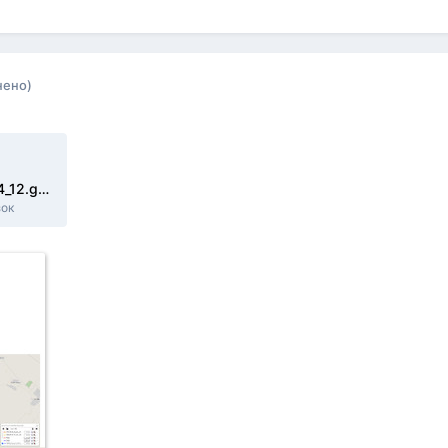
нено)
zaezd_17_06_22_2022_07_17_10_54_12.gpx
зок