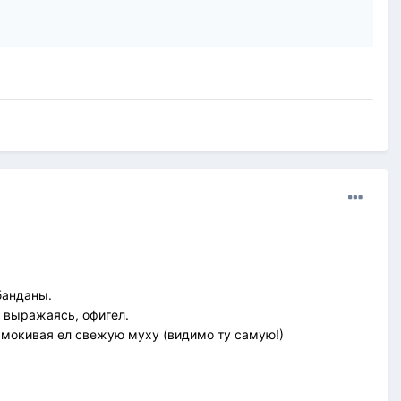
банданы.
о выражаясь, офигел.
чмокивая ел свежую муху (видимо ту самую!)