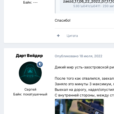
Байк: ---
5.93 \u041c\u0411
·
230 за
Спасибо!
Цитата
Дарт Вейдер
Опубликовано
18 июля, 2022
Дикий мир усть-заостровской р
После того как отвалился, заеха
Заняло это минуты 3 максимум, 
Сергей
Выехал на дорогу, надел/опустил 
Байк: покатушечный
С внутренней стороны, между ст