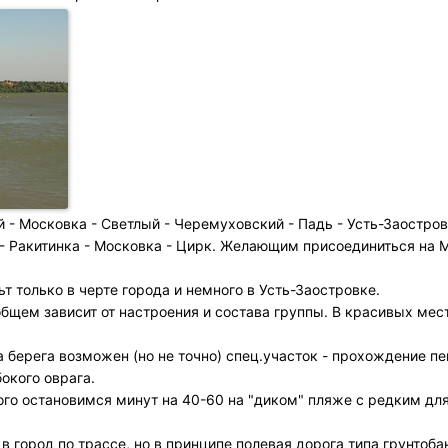
- Московка - Светлый - Черемуховский - Падь - Усть-Заостров
- Ракитинка - Московка - Цирк. Желающим присоединиться на 
т только в черте города и немного в Усть-Заостровке.
 общем зависит от настроения и состава группы. В красивых ме
 берега возможен (но не точно) спец.участок - прохождение п
бокого оврага.
того остановимся минут на 40-60 на "диком" пляже с редким дл
 город по трассе, но в принципе полевая дорога типа грунтоба