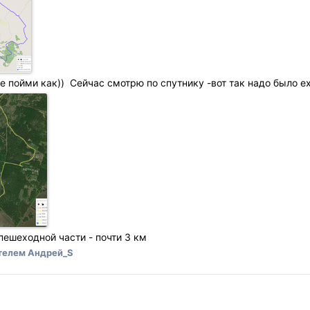
е пойми как)) Сейчас смотрю по спутнику -вот так надо было ех
 пешеходной части - почти 3 км
телем Андрей_S