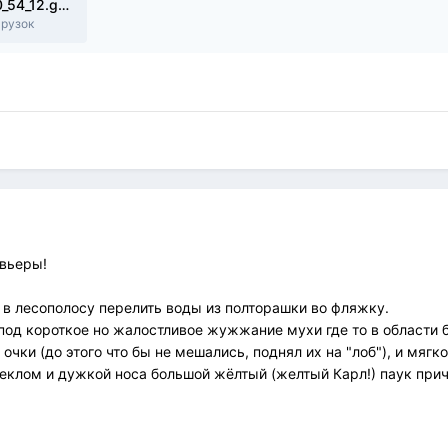
zaezd_17_06_22_2022_07_17_10_54_12.gpx
грузок
ивьеры!
л в лесополосу перелить воды из полторашки во фляжку.
под короткое но жалостливое жужжание мухи где то в области 
очки (до этого что бы не мешались, поднял их на "лоб"), и мягк
еклом и дужкой носа большой жёлтый (желтый Карл!) паук при