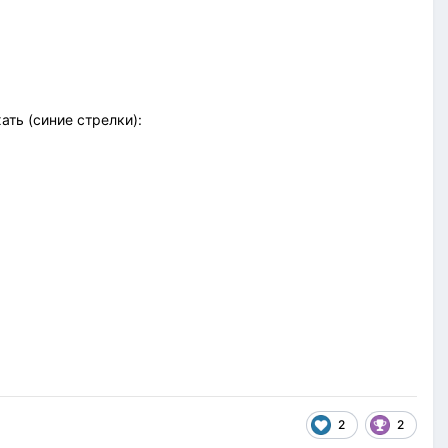
ать (синие стрелки):
2
2