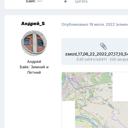
Байк: ---
Цитата
Андрей_S
Опубликовано
18 июля, 2022
(изме
5.93 \u041c\u0411
·
230 загру
Андрей
Байк: Зимний и
Летний