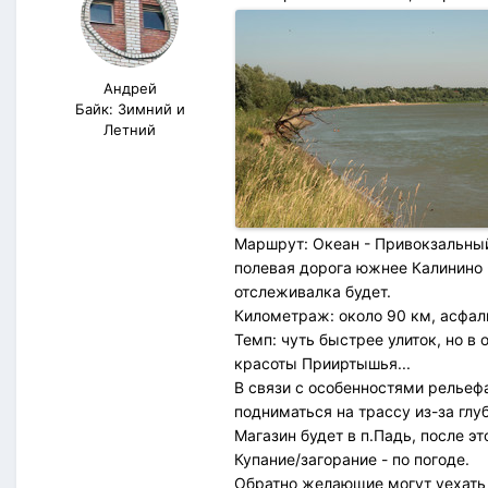
Андрей
Байк: Зимний и
Летний
Маршрут: Океан - Привокзальный 
полевая дорога южнее Калинино 
отслеживалка будет.
Километраж: около 90 км, асфаль
Темп: чуть быстрее улиток, но в
красоты Прииртышья...
В связи с особенностями рельефа
подниматься на трассу из-за глу
Магазин будет в п.Падь, после э
Купание/загорание - по погоде.
Обратно желающие могут уехать в