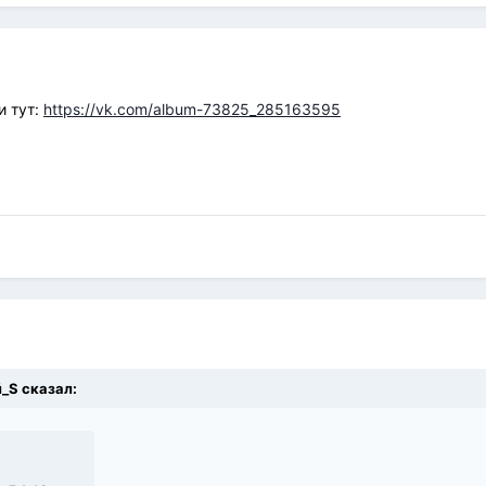
и тут:
https://vk.com/album-73825_285163595
й_S
сказал: