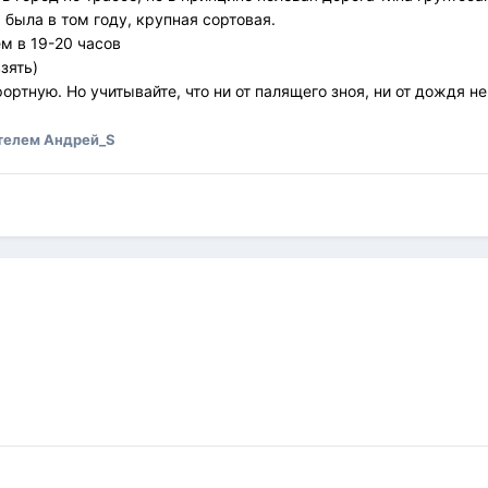
 была в том году, крупная сортовая.
м в 19-20 часов
взять)
ртную. Но учитывайте, что ни от палящего зноя, ни от дождя н
телем Андрей_S