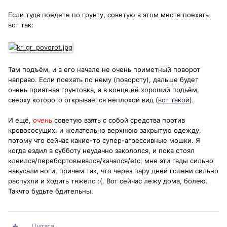
Если туда поедете по грунту, советую в
этом
месте поехать
вот так:
Там подъём, и в его начале не очень приметный поворот
направо. Если поехать по нему (повороту), дальше будет
очень приятная грунтовка, а в конце её хороший подьём,
сверху которого открывается неплохой вид (
вот такой
).
И ещё,
очень
советую взять с собой средства против
кровососущих, и желательно верхнюю закрытую одежду,
потому что сейчас какие-то супер-агрессивные мошки. Я
когда ездил в субботу неудачно закололся, и пока стоял
клеился/перебортовывался/качался/etc, мне эти гады сильно
накусали ноги, причем так, что через пару дней голени сильно
распухли и ходить тяжело :(. Вот сейчас лежу дома, болею.
Такчто будьте бдительны.
Цитата